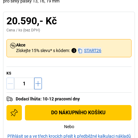
pro šířky pásky 13, 16, 19 mm
20.590,- Kč
Cena /
ks
(bez DPH)
Akce
Získejte 15% slevu* s kódem:
i
START26
KS
Dodací lhůta
:
10-12 pracovní dny
DO NÁKUPNÍHO KOŠÍKU
Nebo
Přihlásit se a ve třech krocích přejít k předběžné kalkulaci nákladů