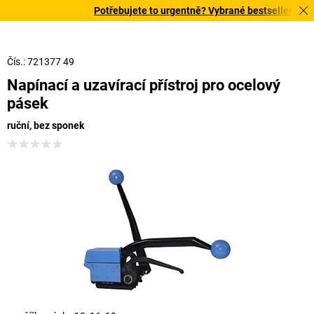
Potřebujete to urgentně? Vybrané bestsellery doruč
Čís.: 721377 49
Napínací a uzavírací přístroj pro ocelový
pásek
ruční, bez sponek