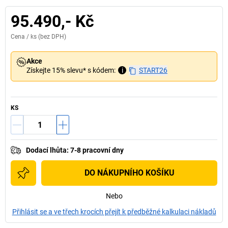
95.490,- Kč
Cena /
ks
(bez DPH)
Akce
Získejte 15% slevu* s kódem:
i
START26
KS
Dodací lhůta
:
7-8 pracovní dny
DO NÁKUPNÍHO KOŠÍKU
Nebo
Přihlásit se a ve třech krocích přejít k předběžné kalkulaci nákladů