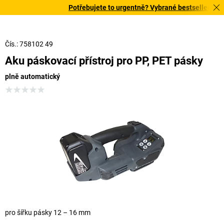
Potřebujete to urgentně? Vybrané bestsellery doru
Čís.: 758102 49
Aku páskovací přístroj pro PP, PET pásky
plně automatický
pro šířku pásky 12 – 16 mm