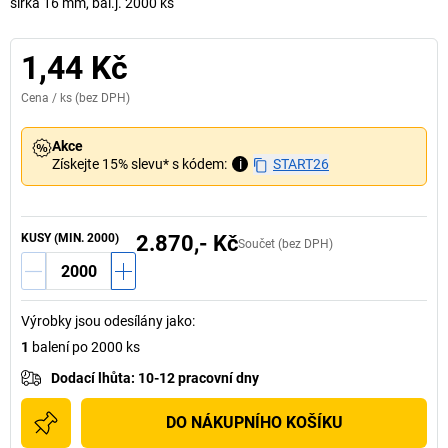
šířka 16 mm, bal.j. 2000 ks
1,44 Kč
Cena /
ks
(bez DPH)
Akce
Získejte 15% slevu* s kódem:
i
START26
KUSY (MIN. 2000)
2.870,- Kč
Součet (bez DPH)
Výrobky jsou odesílány jako
:
1
balení po 2000 ks
Dodací lhůta
:
10-12 pracovní dny
DO NÁKUPNÍHO KOŠÍKU