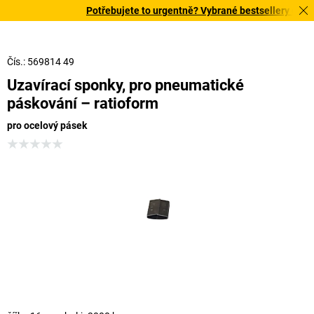
Potřebujete to urgentně? Vybrané bestsellery doručí
Čís.: 569814 49
Uzavírací sponky, pro pneumatické
páskování – ratioform
pro ocelový pásek