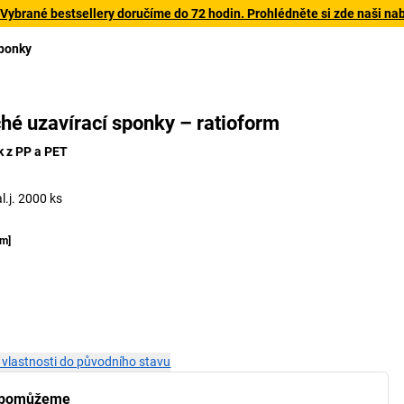
 Vybrané bestsellery doručíme do 72 hodin. Prohlédněte si zde naši na
sponky
Plochá uzavírací sponka
9
ché uzavírací sponky – ratioform
k z PP a PET
l.j. 2000 ks
m
]
 vlastnosti do původního stavu
 pomůžeme