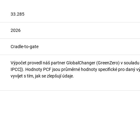
33.285
2026
Cradle-to-gate
Výpočet provedl náš partner GlobalChanger (GreenZero) v soulad
IPCC]). Hodnoty PCF jsou průměrné hodnoty specifické pro daný vý
vyvíjet s tím, jak se zlepšují údaje.