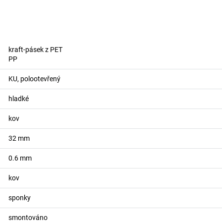
kraft-pásek z PET
PP
KU, polootevřený
hladké
kov
32
mm
0.6
mm
kov
sponky
smontováno