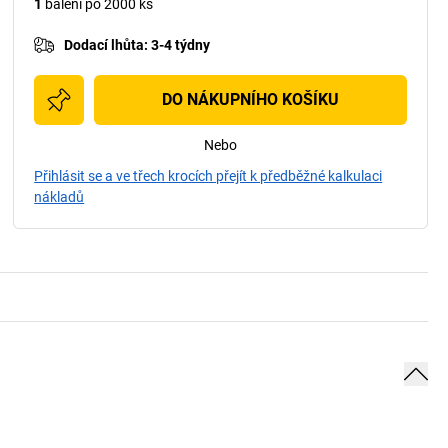
1
balení po 2000 ks
Dodací lhůta
:
3-4 týdny
DO NÁKUPNÍHO KOŠÍKU
Nebo
Přihlásit se a ve třech krocích přejít k předběžné kalkulaci
nákladů