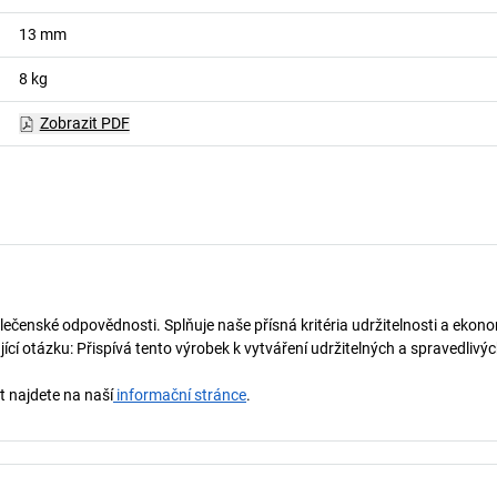
13
mm
8
kg
Zobrazit PDF
lečenské odpovědnosti. Splňuje naše přísná kritéria udržitelnosti a ekono
í otázku: Přispívá tento výrobek k vytváření udržitelných a spravedliv
t najdete na naší
informační stránce
.