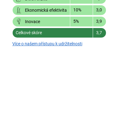
10%
3,0
Ekonomická efektivita
5%
3,9
Inovace
Celkové skóre
3,7
Více o našem přístupu k udržitelnosti