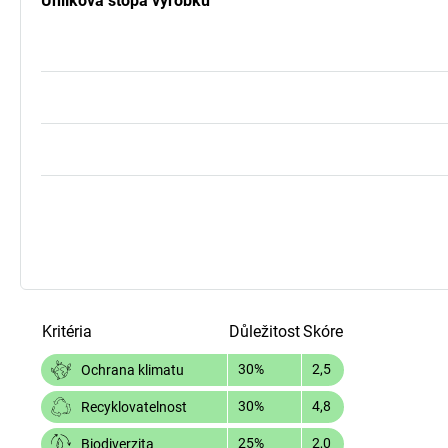
Uhlíková stopa výrobku
Kritéria
Důležitost
Skóre
30%
2,5
Ochrana klimatu
30%
4,8
Recyklovatelnost
25%
2,0
Biodiverzita