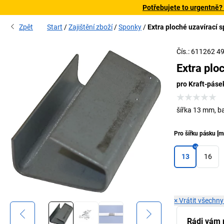
Potřebujete to urgentně?
Zpět
Start
Zajištění zboží
Sponky
Extra ploché uzavírací 
Čís.: 611262 4
Extra plo
pro Kraft-páse
šířka 13 mm, ba
Pro šířku pásku
[
m
13
16
×
Vrátit všechny
Rádi vám