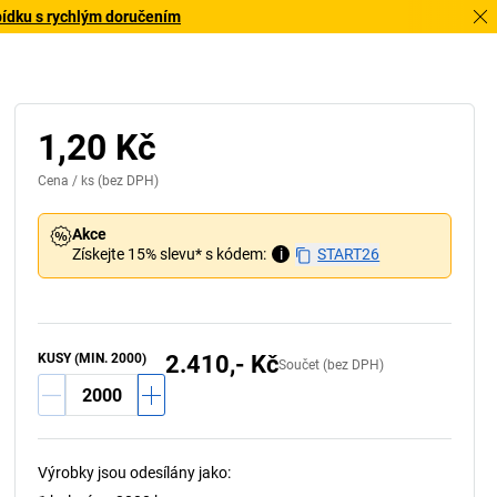
bídku s rychlým doručením
1,20 Kč
Cena /
ks
(bez DPH)
Akce
Získejte 15% slevu* s kódem:
i
START26
KUSY (MIN. 2000)
2.410,- Kč
Součet (bez DPH)
Výrobky jsou odesílány jako
: