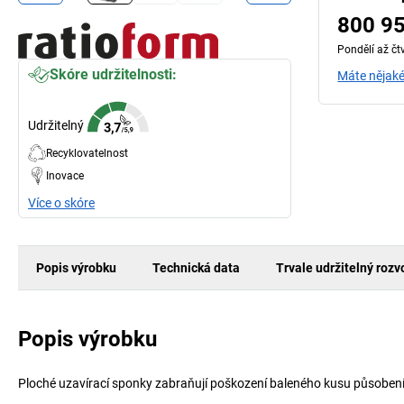
800 9
Pondělí až čt
Skóre udržitelnosti:
Máte nějaké
Udržitelný
Recyklovatelnost
Inovace
Více o skóre
Popis výrobku
Technická data
Trvale udržitelný rozv
Popis výrobku
Ploché uzavírací sponky zabraňují poškození baleného kusu působení