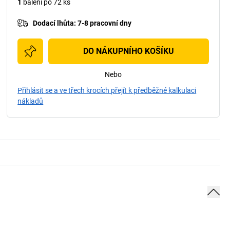
1
balení po 72 ks
Dodací lhůta
:
7-8 pracovní dny
DO NÁKUPNÍHO KOŠÍKU
Nebo
Přihlásit se a ve třech krocích přejít k předběžné kalkulaci
nákladů