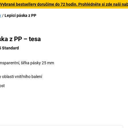
 Vybrané bestsellery doručíme do 72 hodin. Prohlédněte si zde naši na
y
Lepicí páska z PP
áskou (příslušenství)
9
ska z PP – tesa
5 Standard
 transparentní, šířka pásky 25 mm
 oblasti vnitřního balení
ost