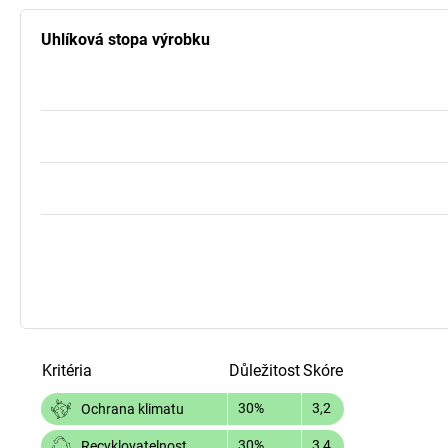
Uhlíková stopa výrobku
Kritéria
Důležitost
Skóre
30%
3,2
Ochrana klimatu
30%
3,4
Recyklovatelnost