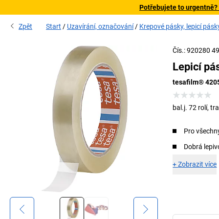
Potřebujete to urgentně?
Zpět
Start
Uzavírání, označování
Krepové pásky, lepicí pásk
S lepicí p
Čís.: 920280 4
Lepicí pá
tesafilm® 420
bal.j. 72 rolí,
Pro všechny
Dobrá lepiv
+
Zobrazit více