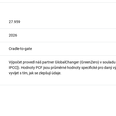
27.959
2026
Cradle-to-gate
Výpočet provedl náš partner GlobalChanger (GreenZero) v soulad
IPCC]). Hodnoty PCF jsou průměrné hodnoty specifické pro daný vý
vyvíjet s tím, jak se zlepšují údaje.