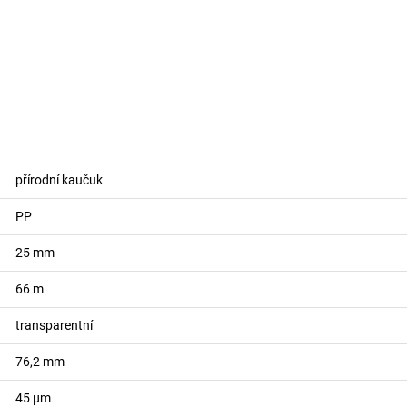
přírodní kaučuk
PP
25
mm
66
m
transparentní
76,2
mm
45
µm