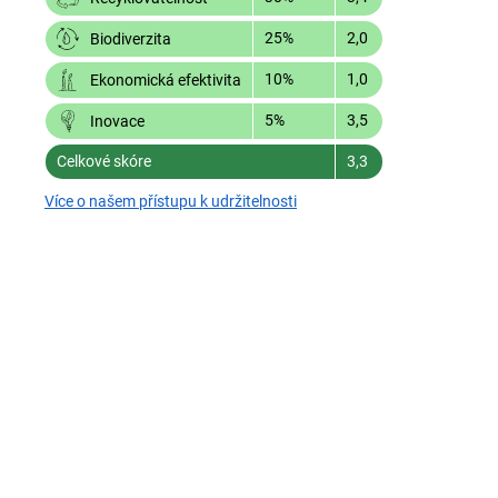
25%
2,0
Biodiverzita
10%
1,0
Ekonomická efektivita
5%
3,5
Inovace
Celkové skóre
3,3
Více o našem přístupu k udržitelnosti