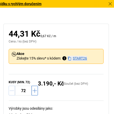
bídku s rychlým doručením
S lepicí páskou (příslušenství)
44,31 Kč
0,67 Kč
/
m
Cena /
ks
(bez DPH)
Akce
Získejte 15% slevu* s kódem:
i
START26
KUSY (MIN. 72)
3.190,- Kč
Součet (bez DPH)
Výrobky jsou odesílány jako
: