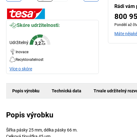
Rádi vám
800 9
Skóre udržitelnosti:
Pondělí až čt
Máte nějaké
Udržitelný
Inovace
Recyklovatelnost
Více o skóre
Popis výrobku
Technická data
Trvale udržitelný rozv
Popis výrobku
Šířka pásky 25 mm, délka pásky 66 m.
Celková tloušťka 45 µm.