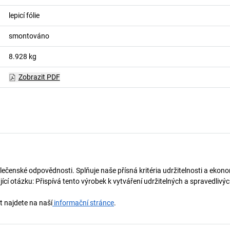
lepicí fólie
smontováno
8.928
kg
Zobrazit PDF
lečenské odpovědnosti. Splňuje naše přísná kritéria udržitelnosti a ekono
í otázku: Přispívá tento výrobek k vytváření udržitelných a spravedliv
t najdete na naší
informační stránce
.