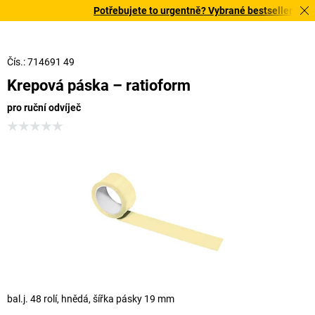
Potřebujete to urgentně? Vybrané bestsellery doruč
Čís.: 714691 49
Krepová páska – ratioform
pro ruční odvíječ
bal.j. 48 rolí, hnědá, šířka pásky 19 mm