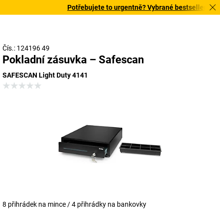
Potřebujete to urgentně? Vybrané bestsellery doru
Čís.: 124196 49
Pokladní zásuvka – Safescan
SAFESCAN Light Duty 4141
8 přihrádek na mince / 4 přihrádky na bankovky