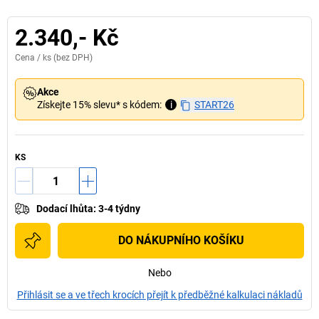
2.340,- Kč
Cena /
ks
(bez DPH)
Akce
Získejte 15% slevu* s kódem:
i
START26
KS
Dodací lhůta
:
3-4 týdny
DO NÁKUPNÍHO KOŠÍKU
Nebo
Přihlásit se a ve třech krocích přejít k předběžné kalkulaci nákladů