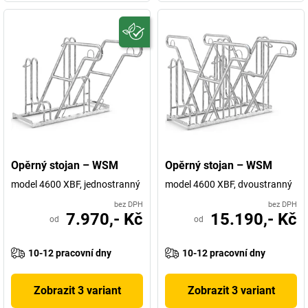
Opěrný stojan – WSM
Opěrný stojan – WSM
model 4600 XBF, jednostranný
model 4600 XBF, dvoustranný
bez DPH
bez DPH
7.970,- Kč
15.190,- Kč
od
od
10-12 pracovní dny
10-12 pracovní dny
Zobrazit 3 variant
Zobrazit 3 variant