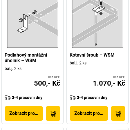
Podlahový montážní
Kotevní šroub – WSM
úhelník – WSM
bal.j. 2 ks
bal.j. 2 ks
bez DPH
bez DPH
500,- Kč
1.070,- Kč
3-4 pracovní dny
3-4 pracovní dny
Zobrazit produkt
Zobrazit produkt