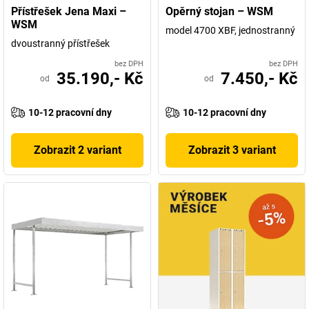
Přístřešek Jena Maxi –
Opěrný stojan – WSM
WSM
model 4700 XBF, jednostranný
dvoustranný přístřešek
bez DPH
bez DPH
35.190,- Kč
7.450,- Kč
od
od
10-12 pracovní dny
10-12 pracovní dny
Zobrazit 2 variant
Zobrazit 3 variant