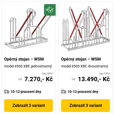
Opěrný stojan – WSM
Opěrný stojan – WSM
model 4500 XBF, jednostranný
model 4500 XBF, dvoustranný
bez DPH
bez DPH
7.270,- Kč
13.490,- Kč
od
od
10-12 pracovní dny
10-12 pracovní dny
Zobrazit 3 variant
Zobrazit 3 variant