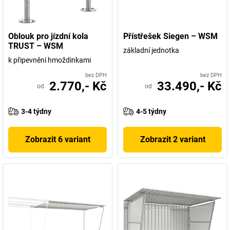
Oblouk pro jízdní kola
Přístřešek Siegen – WSM
TRUST – WSM
základní jednotka
k připevnění hmoždinkami
bez DPH
bez DPH
2.770,- Kč
33.490,- Kč
od
od
3-4 týdny
4-5 týdny
Zobrazit 6 variant
Zobrazit 2 variant