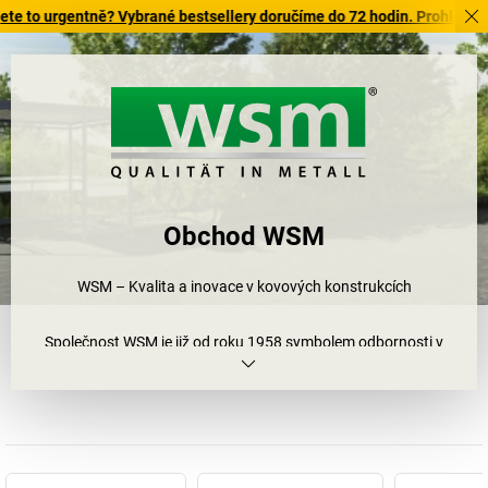
urgentně? Vybrané bestsellery doručíme do 72 hodin. Prohlédněte si z
Obchod WSM
WSM – Kvalita a inovace v kovových konstrukcích
Společnost WSM je již od roku 1958 symbolem odbornosti v
oblasti kovových konstrukcí. Náš sortiment zahrnuje mobilní
prostorové systémy, přístřešky, parkovací systémy pro jízdní kola,
přístřešky pro auta a informační systémy – certifikované,
s dlouhou životností a nadčasovým designem.