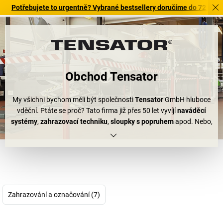
Potřebujete to urgentně? Vybrané bestsellery doručíme do 72 hodin. P
Obchod Tensator
My všichni bychom měli být společnosti
Tensator
GmbH hluboce
vděční. Ptáte se proč? Tato firma již přes 50 let vyvíjí
naváděcí
systémy
,
zahrazovací techniku
,
sloupky s popruhem
apod. Nebo,
jak firma Tensator sama shrnuje: "zaměstnává nás efektivní stání
ve frontě". Produkty Tensator nacházejí praktické využití na
veletrzích, dnech otevřených dveří nebo před vstupními prostory
do koncertních či sportovních hal – všude tam, kde se setkává
mnoho lidí, může bez vhodné organizace rychle vypuknout chaos.
Zahrazování a označování (7)
Jsme proto rádi, že existují výrobky Tensator.
Systémy
zahrazovacích popruhů
,
vymezovací stojany
a jiné
naváděcí
systémy
zajišťují bez velké námahy systém a jsou proto oblíbené