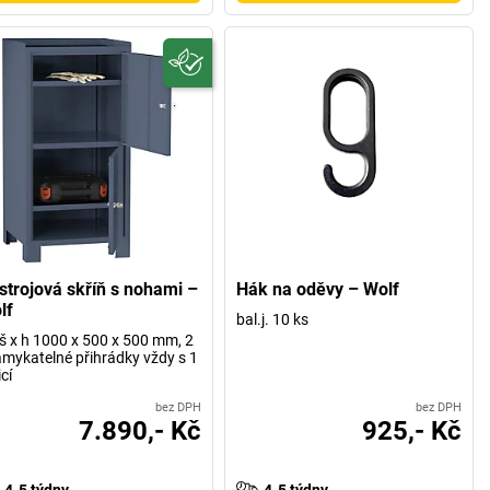
strojová skříň s nohami –
Hák na oděvy – Wolf
lf
bal.j. 10 ks
 š x h 1000 x 500 x 500 mm, 2
mykatelné přihrádky vždy s 1
icí
bez DPH
bez DPH
7.890,- Kč
925,- Kč