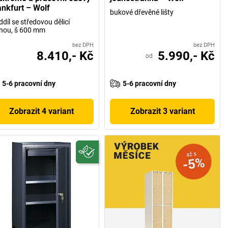
ankfurt – Wolf
bukové dřevěné lišty
ddíl se středovou dělicí
nou, š 600 mm
bez DPH
bez DPH
8.410,- Kč
5.990,- Kč
od
5-6 pracovní dny
5-6 pracovní dny
Zobrazit 4 variant
Zobrazit 3 variant