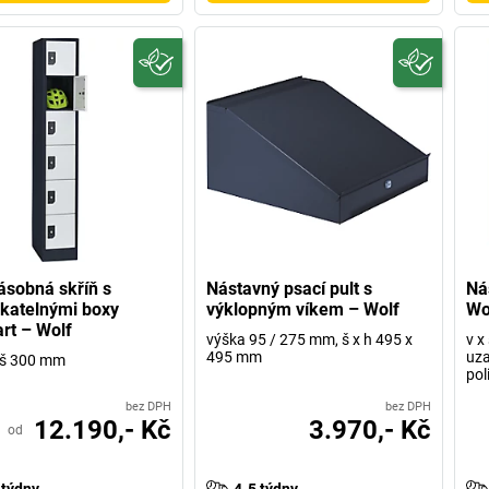
ásobná skříň s
Nástavný psací pult s
Ná
katelnými boxy
výklopným víkem – Wolf
Wo
art – Wolf
výška 95 / 275 mm, š x h 495 x
v x
495 mm
uza
, š 300 mm
pol
bez DPH
bez DPH
12.190,- Kč
3.970,- Kč
od