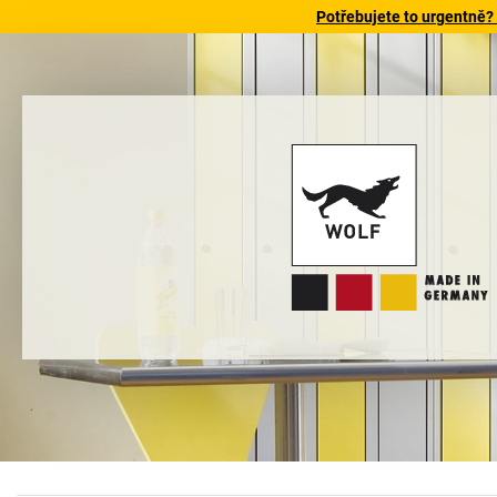
Potřebujete to urgentně?