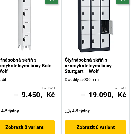
yřnásobná skříň s
Čtyřnásobná skříň s
amykatelnými boxy Köln
uzamykatelnými boxy
Wolf
Stuttgart – Wolf
ddíl
3 oddíly, š 900 mm
bez DPH
bez DPH
9.450,- Kč
19.090,- Kč
od
od
4-5 týdny
4-5 týdny
Zobrazit 8 variant
Zobrazit 6 variant