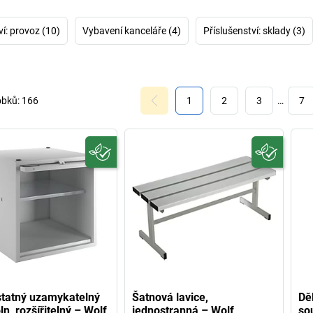
kancelářská a 
EUGEN WOLF M
ví: provoz (10)
Vybavení kanceláře (4)
Příslušenství: sklady (3)
Ať hledáte jenom
skříň W
obků:
166
1
2
3
…
7
tatný uzamykatelný
Šatnová lavice,
Dě
ln, rozšířitelný – Wolf
jednostranná – Wolf
so