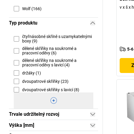
v x š x
Wolf (166)
Typ produktu
čtyřnásobné skříně s uzamykatelnými
boxy (9)
dělené skříňky na soukromé a
5-6
pracovní oděvy (6)
dělené skříňky na soukromé a
Z
pracovní oděvy s lavicí (4)
držáky (1)
dvoupatrové skříňky (23)
dvoupatrové skříňky s lavicí (8)
Trvale udržitelný rozvoj
Výška [mm]