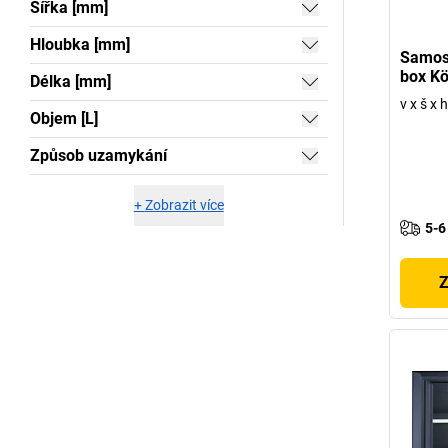
Šířka [mm]
Hloubka [mm]
Samos
box Kö
Délka [mm]
v x š x
Objem [L]
Způsob uzamykání
+
Zobrazit více
5-6
Z