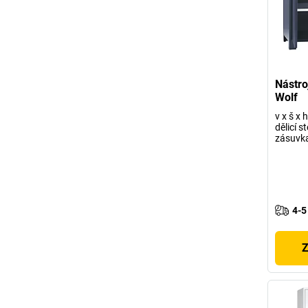
Nástro
Wolf
v x š x
dělicí s
zásuvka
4-5
Z