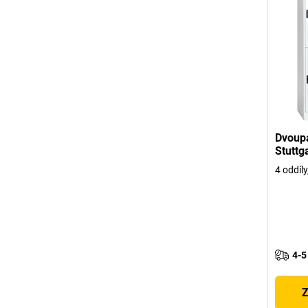
Dvoupa
Stuttg
4 oddíl
4-5
Z