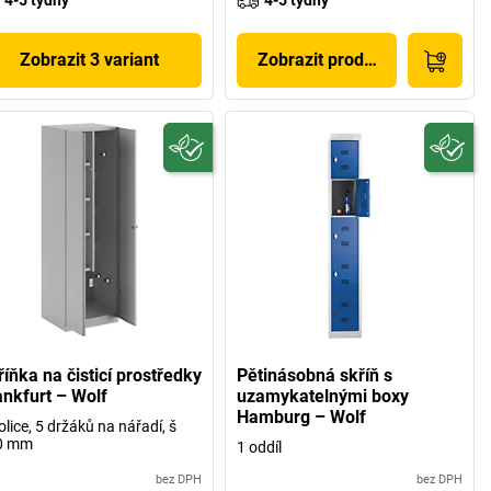
4-5 týdny
4-5 týdny
Zobrazit 3 variant
Zobrazit produkt
íňka na čisticí prostředky
Pětinásobná skříň s
ankfurt – Wolf
uzamykatelnými boxy
Hamburg – Wolf
olice, 5 držáků na nářadí, š
0 mm
1 oddíl
bez DPH
bez DPH