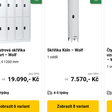
trová skříňka
Skříňka Köln – Wolf
Čt
art – Wolf
uz
1 oddíl
– 
y, š 1200 mm
1 o
bez DPH
bez DPH
19.090,- Kč
7.570,- Kč
od
od
 týdny
4-5 týdny
obrazit 6 variant
Zobrazit 8 variant