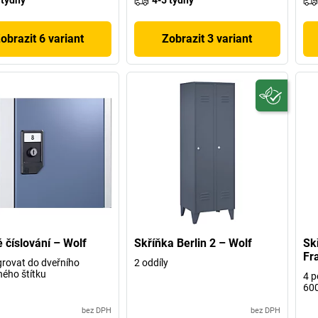
 týdny
4-5 týdny
obrazit 6 variant
Zobrazit 3 variant
é číslování – Wolf
Skříňka Berlin 2 – Wolf
Skř
Fr
egrovat do dveřního
2 oddíly
ého štítku
4 p
60
bez DPH
bez DPH