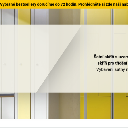
 Vybrané bestsellery doručíme do 72 hodin. Prohlédněte si zde naši na
Šatní skříň s uz
skříň pro třídění
Vybavení šatny n
Velký omyl
Je proto dobře, 
Wolf
… v sortim
sociální prostory
zkušeností, pro
mistrem Eugenem 
roku 1955 přesun
skříním a přepr