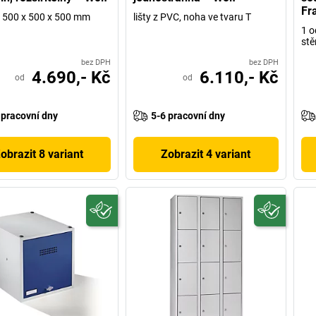
Fr
 h 500 x 500 x 500 mm
lišty z PVC, noha ve tvaru T
1 o
stě
bez DPH
bez DPH
4.690,- Kč
6.110,- Kč
od
od
 pracovní dny
5-6 pracovní dny
obrazit 8 variant
Zobrazit 4 variant