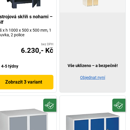
strojová skříň s nohami –
lf
 š x h 1000 x 500 x 500 mm, 1
uvka, 2 police
bez DPH
6.230,- Kč
Vše uklizeno – a bezpečně!
4-5 týdny
Objednat nyní
Zobrazit 3 variant