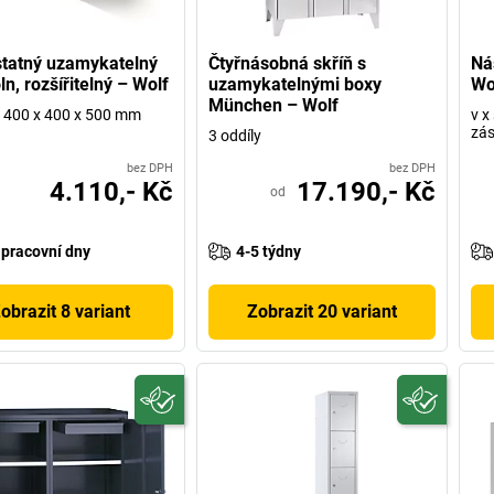
tatný uzamykatelný
Čtyřnásobná skříň s
Ná
ln, rozšířitelný – Wolf
uzamykatelnými boxy
Wo
München – Wolf
 h 400 x 400 x 500 mm
v x
zás
3 oddíly
bez DPH
bez DPH
4.110,- Kč
17.190,- Kč
od
 pracovní dny
4-5 týdny
obrazit 8 variant
Zobrazit 20 variant