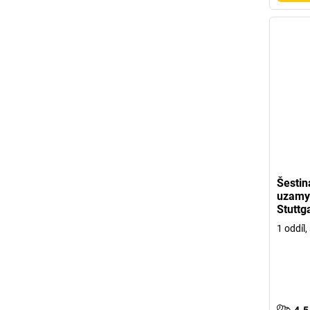
Šestin
uzamy
Stuttg
1 oddíl