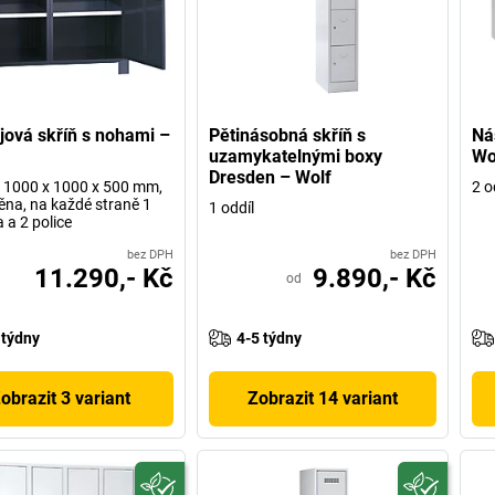
jová skříň s nohami –
Pětinásobná skříň s
Ná
uzamykatelnými boxy
Wo
Dresden – Wolf
 h 1000 x 1000 x 500 mm,
2 o
těna, na každé straně 1
1 oddíl
 a 2 police
bez DPH
bez DPH
11.290,- Kč
9.890,- Kč
od
 týdny
4-5 týdny
obrazit 3 variant
Zobrazit 14 variant