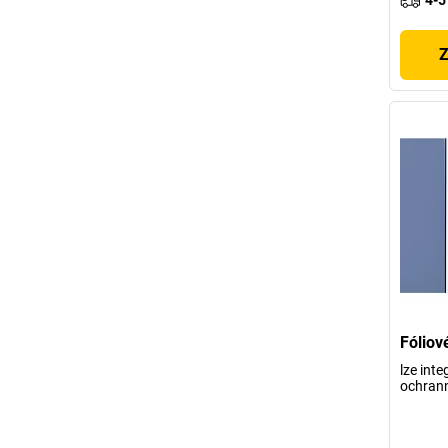
4-5
Z
Fóliov
lze int
ochrann