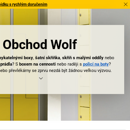
bídku s rychlým doručením
Obchod Wolf
amykatelnými boxy
,
šatní skříňka
,
skříň s malými oddíly
nebo
 prádla
? S
boxem na cennosti
nebo raději s
policí na boty
?
ebo převlékárny se zprvu nezdá být žádnou velkou výzvou.
: zařízení sociálních prostor je vědou samo o sobě!
že existuje
EUGEN WOLF
.
Skříňky Wolf
,
skříně Wolf
,
lavice
entu firmy EUGEN WOLF naleznete téměř vše, co pro Vaše
 potřebujete. Spolehnout se přitom můžete na téměř 100 let
tože společnost byla založena již v roce 1923 mechanikem
Wilhelmem Wolfem v Musbergu u Stuttgartu. Těžiště se od
ulo ze široce rozvrstveného sortimentu směrem k ocelovým
avkám na materiál a pro sklad. Ke konečné specializaci na