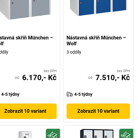
stavná skříň München –
Nástavná skříň München –
lf
Wolf
ddíly
3 oddíly
bez DPH
bez DPH
6.170,- Kč
7.510,- Kč
od
od
4-5 týdny
4-5 týdny
Zobrazit 10 variant
Zobrazit 10 variant