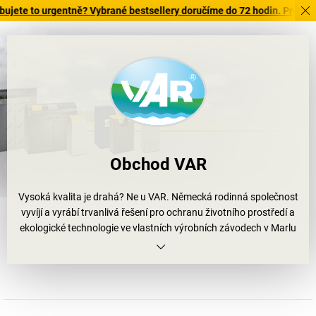
to urgentně? Vybrané bestsellery doručíme do 72 hodin. Prohlédněte si
Obchod VAR
Vysoká kvalita je drahá? Ne u VAR. Německá rodinná společnost
vyvíjí a vyrábí trvanlivá řešení pro ochranu životního prostředí a
ekologické technologie ve vlastních výrobních závodech v Marlu
(Porúří) a Senden-Bösensellu (Münsterland) již od roku 1972.
A to je obzvláště udržitelné. Protože ve společnosti VAR je co
největší šetrnost k životnímu prostředí nejvyšší prioritou: nízká
spotřeba papíru, přepravní obaly z recyklovatelných kartonů,
udržitelný sortiment výrobků a vlastní zpracování kovů od oceli