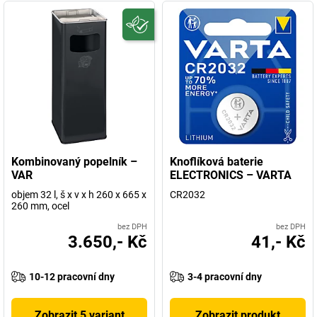
Kombinovaný popelník –
Knoflíková baterie
VAR
ELECTRONICS – VARTA
objem 32 l, š x v x h 260 x 665 x
CR2032
260 mm, ocel
bez DPH
bez DPH
3.650,- Kč
41,- Kč
10-12 pracovní dny
3-4 pracovní dny
Zobrazit 5 variant
Zobrazit produkt