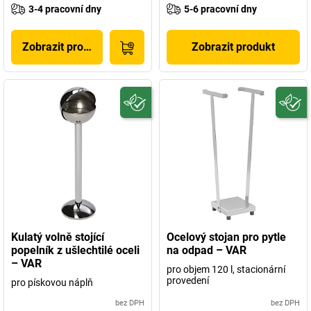
3-4 pracovní dny
5-6 pracovní dny
Zobrazit produkt
Zobrazit produkt
Kulatý volně stojící
Ocelový stojan pro pytle
popelník z ušlechtilé oceli
na odpad – VAR
– VAR
pro objem 120 l, stacionární
provedení
pro pískovou náplň
bez DPH
bez DPH