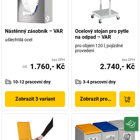
Nástěnný zásobník – VAR
Ocelový stojan pro pytle
na odpad – VAR
ušlechtilá ocel
pro objem 120 l, pojízdné
provedení
bez DPH
bez DPH
1.760,- Kč
2.740,- Kč
od
10-12 pracovní dny
3-4 pracovní dny
Zobrazit 3 variant
Zobrazit produkt