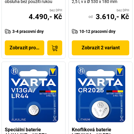
obsluha bez použití rukou
2,5 l, v x Ø 530 x 180 mm
bez DPH
bez DPH
4.490,- Kč
3.610,- Kč
od
3-4 pracovní dny
10-12 pracovní dny
Zobrazit produkt
Zobrazit 2 variant
Speciální baterie
Knoflíková baterie