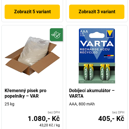
Zobrazit 5 variant
Zobrazit 3 variant
Křemenný písek pro
Dobíjecí akumulátor –
popelníky – VAR
VARTA
25 kg
AAA, 800 mAh
bez DPH
bez DPH
1.080,- Kč
405,- Kč
43,20 Kč
/
kg