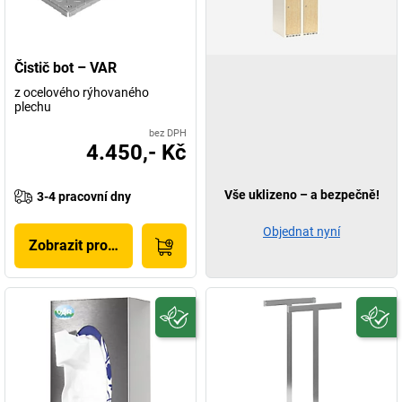
Čistič bot – VAR
z ocelového rýhovaného
plechu
bez DPH
4.450,- Kč
Vše uklizeno – a bezpečně!
3-4 pracovní dny
Objednat nyní
Zobrazit produkt