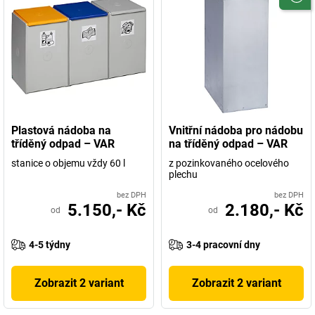
Plastová nádoba na
Vnitřní nádoba pro nádobu
tříděný odpad – VAR
na tříděný odpad – VAR
stanice o objemu vždy 60 l
z pozinkovaného ocelového
plechu
bez DPH
bez DPH
5.150,- Kč
2.180,- Kč
od
od
4-5 týdny
3-4 pracovní dny
Zobrazit 2 variant
Zobrazit 2 variant