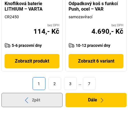
Knoflíková baterie
Odpadkový koš s funkcí
LITHIUM – VARTA
Push, ocel – VAR
CR2450
samozavírací
bez DPH
bez DPH
114,- Kč
4.690,- Kč
5-6 pracovní dny
10-12 pracovní dny
Zobrazit produkt
Zobrazit 6 variant
1
2
3
…
7
Dále
Zpět