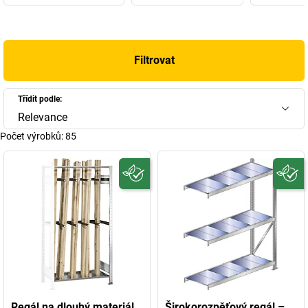
Na více než 30 000 metrech čtverečních vlastní výrobní a
skladovací plochy vznikají v tradiční rodinné firmě
SCHULTE
Lagertechnik
inteligentní, flexibilní skladové a logistické koncepce
Filtrovat
individuálně přizpůsobené příslušnému zákazníkovi a určené pro
téměř každý obor. Ať se jedná o kancelářské, širokorozpěťové,
paletové a konzolové regály, zásuvné nebo šroubovací systémy
Třídit podle:
pro policové regály nebo celé regálové systémy a plošiny –
Relevance
odborník na regály vždy zajišťuje zrychlené pracovní procesy,
Počet výrobků:
85
bezpečné a efektivní skladování, individuální design a maximální
skladovací kapacitu – i na minimálním prostoru.
Nároky zákazníků jsou vysoké. A skoro ještě vyšší jsou nároky,
které na sebe kladou zaměstnanci ohledně výroby a kvality. A to je
přesně to, co je pro firmu
SCHULTE Lagertechnik
charakteristické
– a tím se její výrobky perfektně hodí do našeho sortimentu.
Objevte nyní naše nabídky!
Regál na dlouhý materiál
Širokorozpěťový regál –