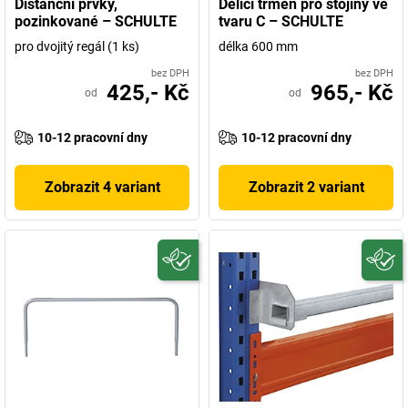
Distanční prvky,
Dělicí třmen pro stojiny ve
pozinkované – SCHULTE
tvaru C – SCHULTE
pro dvojitý regál (1 ks)
délka 600 mm
bez DPH
bez DPH
425,- Kč
965,- Kč
od
od
10-12 pracovní dny
10-12 pracovní dny
Zobrazit 4 variant
Zobrazit 2 variant