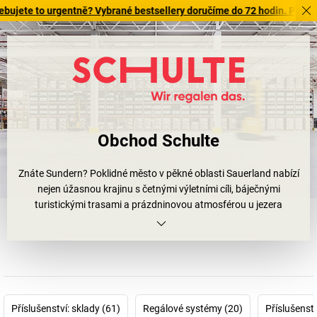
 to urgentně? Vybrané bestsellery doručíme do 72 hodin. Prohlédněte s
Obchod Schulte
Znáte Sundern? Poklidné město v pěkné oblasti Sauerland nabízí
nejen úžasnou krajinu s četnými výletními cíli, báječnými
turistickými trasami a prázdninovou atmosférou u jezera
Sorpesee. Své sídlo tu totiž mají skuteční machři, kteří pracují
s vášní a na nejvyšší úrovni. Již 100 let je firma
SCHULTE
Lagertechnik
, která má sídlo právě ve městě Sundern,
považována za předního výrobce regálů pro profesionální
uživatele v oblasti průmyslu a řemesla –
Creative Engineering,
made in Germany.
Příslušenství: sklady (61)
Regálové systémy (20)
Příslušenstv