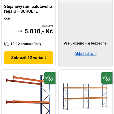
Stojanový rám paletového
regálu – SCHULTE
ocel
bez DPH
5.010,- Kč
od
Vše uklizeno – a bezpečně!
10-12 pracovní dny
Objednat nyní
Zobrazit 12 variant