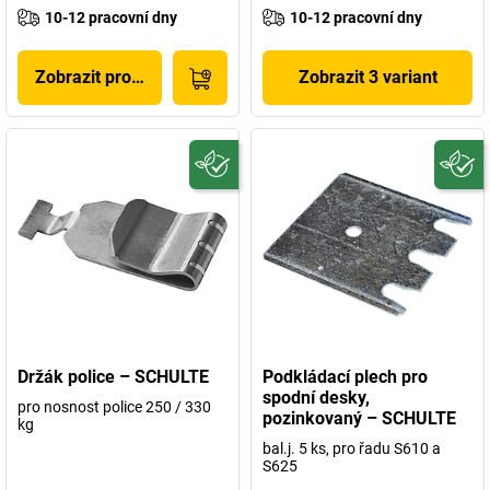
10-12 pracovní dny
10-12 pracovní dny
Zobrazit produkt
Zobrazit 3 variant
Držák police – SCHULTE
Podkládací plech pro
spodní desky,
pro nosnost police 250 / 330
pozinkovaný – SCHULTE
kg
bal.j. 5 ks, pro řadu S610 a
S625