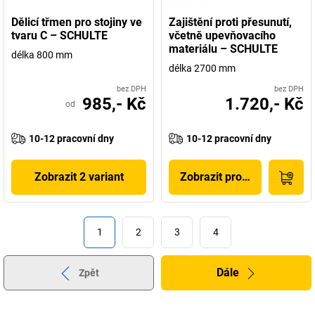
Dělicí třmen pro stojiny ve
Zajištění proti přesunutí,
tvaru C – SCHULTE
včetně upevňovacího
materiálu – SCHULTE
délka 800 mm
délka 2700 mm
bez DPH
bez DPH
985,- Kč
1.720,- Kč
od
10-12 pracovní dny
10-12 pracovní dny
Zobrazit 2 variant
Zobrazit produkt
1
2
3
4
Dále
Zpět