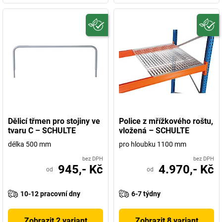
Dělicí třmen pro stojiny ve
Police z mřížkového roštu,
tvaru C – SCHULTE
vložená – SCHULTE
délka 500 mm
pro hloubku 1100 mm
bez DPH
bez DPH
945,- Kč
4.970,- Kč
od
od
10-12 pracovní dny
6-7 týdny
Zobrazit 2 variant
Zobrazit 8 variant