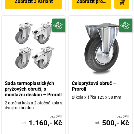
Zobrazit 3 variant
Zobrazit produkt
Sada termoplastických
Celopryžová obruč –
pryžových obručí, s
Proroll
montážní deskou – Proroll
Ø kola x šířka 125 x 38 mm
2 otočná kola a 2 otočná kola s
dvojitou brzdou
bez DPH
bez DPH
1.160,- Kč
500,- Kč
od
od