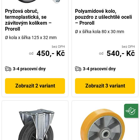
Pryžová obruč,
Polyamidové kolo,
termoplastická, se
pouzdro z ušlechtilé oceli
závitovým kolíkem –
– Proroll
Proroll
Ø x šířka kola 80 x 30 mm
Ø kola x šířka 125 x 32 mm
bez DPH
bez DPH
450,- Kč
540,- Kč
od
od
3-4 pracovní dny
3-4 pracovní dny
Zobrazit 2 variant
Zobrazit 3 variant