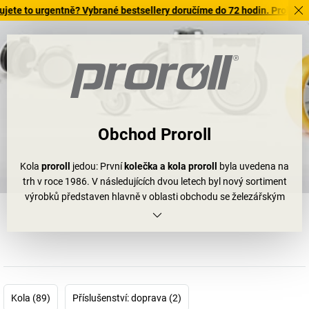
 urgentně? Vybrané bestsellery doručíme do 72 hodin. Prohlédněte si 
Obchod Proroll
Kola
proroll
jedou: První
kolečka a kola proroll
byla uvedena na
trh v roce 1986. V následujících dvou letech byl nový sortiment
výrobků představen hlavně v oblasti obchodu se železářským
zbožím a průmyslu. V 90. letech se v důsledku stěhování a
přístaveb rozšířila nejen společnost proroll, ale také její nabídka.
Nyní k ní patří
kolečka pro kancelářské židle
a jiná nábytková
kolečka, která se vyznačují jednoduchou montáží. Z čistě
obchodní společnosti se proroll brzy stal výrobcem a nyní
produkuje v Evropě i Asii. Jednotlivé fáze výroby jsou
Kola (89)
Příslušenství: doprava (2)
organizovány právě tam, kde jsou pro to nejvhodnější podmínky: v