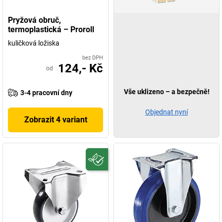
Pryžová obruč,
termoplastická – Proroll
kuličková ložiska
bez DPH
124,- Kč
od
Vše uklizeno – a bezpečně!
3-4 pracovní dny
Objednat nyní
Zobrazit 4 variant