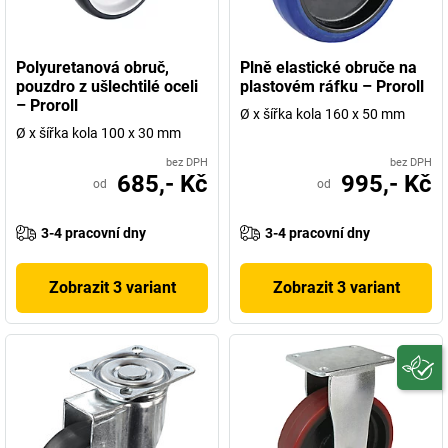
Polyuretanová obruč,
Plně elastické obruče na
pouzdro z ušlechtilé oceli
plastovém ráfku – Proroll
– Proroll
Ø x šířka kola 160 x 50 mm
Ø x šířka kola 100 x 30 mm
bez DPH
bez DPH
685,- Kč
995,- Kč
od
od
3-4 pracovní dny
3-4 pracovní dny
Zobrazit 3 variant
Zobrazit 3 variant