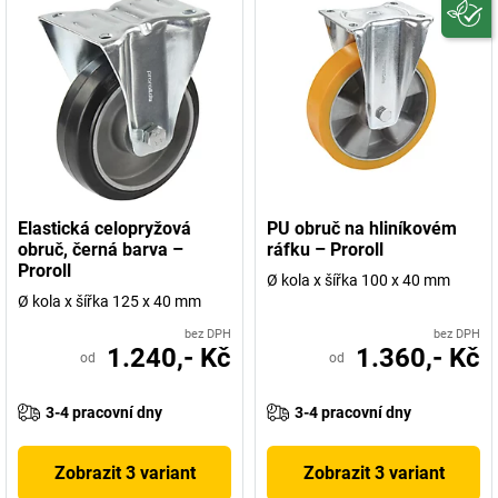
Elastická celopryžová
PU obruč na hliníkovém
obruč, černá barva –
ráfku – Proroll
Proroll
Ø kola x šířka 100 x 40 mm
Ø kola x šířka 125 x 40 mm
bez DPH
bez DPH
1.240,- Kč
1.360,- Kč
od
od
3-4 pracovní dny
3-4 pracovní dny
Zobrazit 3 variant
Zobrazit 3 variant