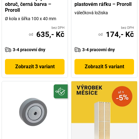
obruč, černá barva –
plastovém ráfku – Proroll
Proroll
válečková ložiska
Ø kola x šířka 100 x 40 mm
bez DPH
bez DPH
635,- Kč
174,- Kč
od
od
3-4 pracovní dny
3-4 pracovní dny
Zobrazit 3 variant
Zobrazit 5 variant