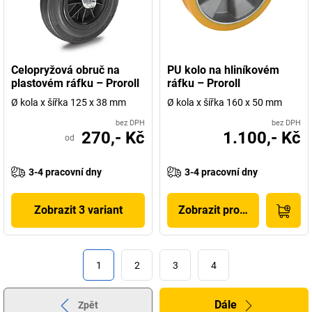
Celopryžová obruč na
PU kolo na hliníkovém
plastovém ráfku – Proroll
ráfku – Proroll
Ø kola x šířka 125 x 38 mm
Ø kola x šířka 160 x 50 mm
bez DPH
bez DPH
270,- Kč
1.100,- Kč
od
3-4 pracovní dny
3-4 pracovní dny
Zobrazit 3 variant
Zobrazit produkt
1
2
3
4
Dále
Zpět