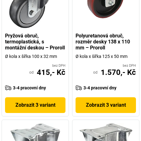
Pryžová obruč,
Polyuretanová obruč,
termoplastická, s
rozměr desky 138 x 110
montážní deskou – Proroll
mm – Proroll
Ø kola x šířka 100 x 32 mm
Ø kola x šířka 125 x 50 mm
bez DPH
bez DPH
415,- Kč
1.570,- Kč
od
od
3-4 pracovní dny
3-4 pracovní dny
Zobrazit 3 variant
Zobrazit 3 variant