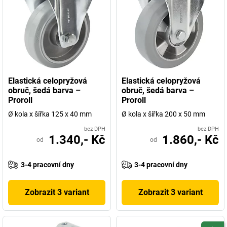
Elastická celopryžová
Elastická celopryžová
obruč, šedá barva –
obruč, šedá barva –
Proroll
Proroll
Ø kola x šířka 125 x 40 mm
Ø kola x šířka 200 x 50 mm
bez DPH
bez DPH
1.340,- Kč
1.860,- Kč
od
od
3-4 pracovní dny
3-4 pracovní dny
Zobrazit 3 variant
Zobrazit 3 variant