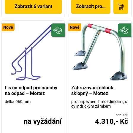
Zobrazit 6 variant
Zobrazit produkt
Nové
Nové
Lis na odpad pro nádoby
Zahrazovací oblouk,
na odpad – Mottez
sklopný – Mottez
délka 960 mm
pro připevnění hmoždinkami, s
cylindrickým zámkem
bez DPH
na vyžádání
4.310,- Kč