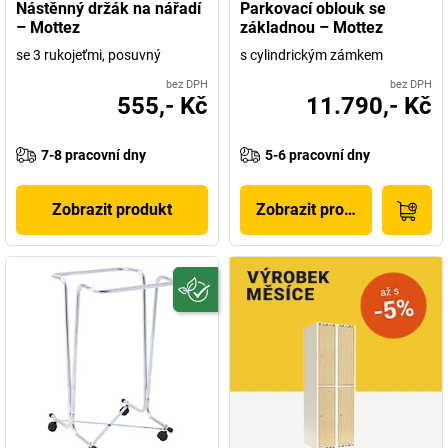
Nástěnný držák na nářadí
Parkovací oblouk se
– Mottez
základnou – Mottez
se 3 rukojeťmi, posuvný
s cylindrickým zámkem
bez DPH
bez DPH
555,- Kč
11.790,- Kč
7-8 pracovní dny
5-6 pracovní dny
Zobrazit produkt
Zobrazit produkt