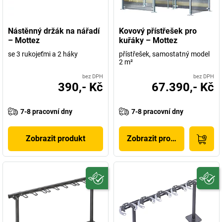
Nástěnný držák na nářadí
Kovový přístřešek pro
– Mottez
kuřáky – Mottez
se 3 rukojeťmi a 2 háky
přístřešek, samostatný model
2 m²
bez DPH
bez DPH
390,- Kč
67.390,- Kč
7-8 pracovní dny
7-8 pracovní dny
Zobrazit produkt
Zobrazit produkt