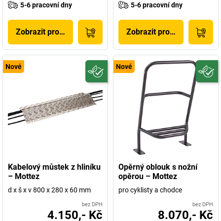
5-6 pracovní dny
5-6 pracovní dny
Zobrazit produkt
Zobrazit produkt
Nové
Nové
Kabelový můstek z hliníku
Opěrný oblouk s nožní
– Mottez
opěrou – Mottez
d x š x v 800 x 280 x 60 mm
pro cyklisty a chodce
bez DPH
bez DPH
4.150,- Kč
8.070,- Kč