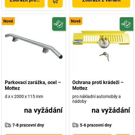
Nové
Nové
Parkovací zarážka, ocel –
Ochrana proti krádeži –
Mottez
Mottez
d x v 2000 x 115 mm
pro nákladní automobily a
nádoby
na vyžádání
na vyžádání
7-8 pracovní dny
5-6 pracovní dny