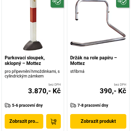
Parkovací sloupek,
Držák na role papíru –
sklopný – Mottez
Mottez
pro připevnění hmoždinkami, s
stříbrná
cylindrickým zámkem
bez DPH
bez DPH
3.870,- Kč
390,- Kč
5-6 pracovní dny
7-8 pracovní dny
Zobrazit produkt
Zobrazit produkt