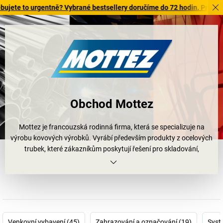
to urgentně? Vybrané bestsellery doručíme do 72 hodin. Prohlédněte s
Obchod Mottez
Mottez je francouzská rodinná firma, která se specializuje na
výrobu kovových výrobků. Vyrábí především produkty z ocelových
trubek, které zákazníkům poskytují řešení pro skladování,
ochranu, přepravu a bezpečnost. Firma Mottez neustále zlepšuje
design a kvalitu svých výrobků a zároveň zachovává ekologický
přístup. Všechny výrobky Mottez zaručují vynikající kvalitu a
flexibilitu, protože společnost zajišťuje výrobu sama od začátku až
do konce. 80 let inovací, odhodlání a vášně!
Venkovní vybavení (45)
Zahrazování a označování (19)
Syst