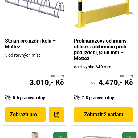
Stojan pro jízdní kola –
Protinárazový ochranný
Mottez
oblouk s ochranou proti
podjíždění, Ø 60 mm –
5 odstavných míst
Mottez
ocel, výška 640 mm
bez DPH
bez DPH
3.010,- Kč
4.470,- Kč
od
5-6 pracovní dny
7-8 pracovní dny
Zobrazit produkt
Zobrazit 2 variant