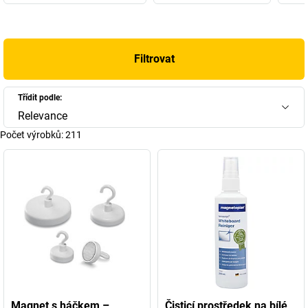
plánovací tabuli, na kterou v roce 1958 dokonce získal patent.
Následovalo mnoho dalších výrobků, a tak dnes magnetoplan
patří jako součást společnosti HOLTZ OFFICE SUPPORT GmbH z
Filtrovat
Wiesbadenu – „středně velké rodinné firmy z přesvědčení“ – mezi
nejinovativnější a nejúspěšnější značky pro vizuální komunikační
prostředky v celosvětovém měřítku.
Třídit podle:
K sortimentu značky nyní patří přibližně 4000 výrobků, od
Relevance
soupravy pro plánování obsazení pracovišť až po označovací
Počet výrobků:
211
pásky. Výběr naleznete zde v našem obchodě magnetoplan –
vyberte si svou novou bílou tabuli nebo flipchart magnetoplan!
Magnet s háčkem –
Čisticí prostředek na bílé