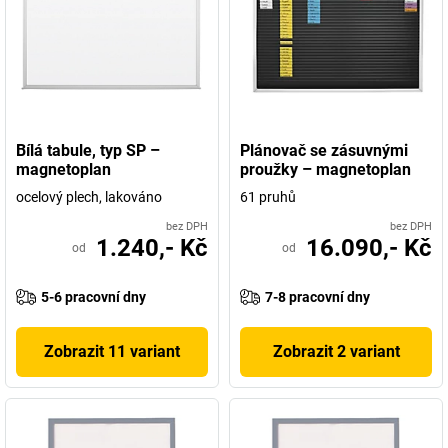
Bílá tabule, typ SP –
Plánovač se zásuvnými
magnetoplan
proužky – magnetoplan
ocelový plech, lakováno
61 pruhů
bez DPH
bez DPH
1.240,- Kč
16.090,- Kč
od
od
5-6 pracovní dny
7-8 pracovní dny
Zobrazit 11 variant
Zobrazit 2 variant