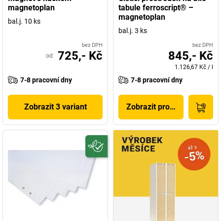
magnetoplan
tabule ferroscript® –
magnetoplan
bal.j. 10 ks
bal.j. 3 ks
bez DPH
bez DPH
725,- Kč
845,- Kč
od
1.126,67 Kč
/
l
7-8 pracovní dny
7-8 pracovní dny
Zobrazit 3 variant
Zobrazit produkt