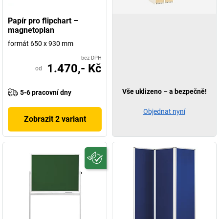
Papír pro flipchart –
magnetoplan
formát 650 x 930 mm
bez DPH
1.470,- Kč
od
Vše uklizeno – a bezpečně!
5-6 pracovní dny
Objednat nyní
Zobrazit 2 variant