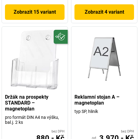
Zobrazit 15 variant
Zobrazit 4 variant
Držák na prospekty
Reklamní stojan A –
STANDARD –
magnetoplan
magnetoplan
typ SP, hliník
pro formát DIN A4 na výšku,
bal.j. 2 ks
bez DPH
bez DPH
880,- Kč
3.970,- Kč
od