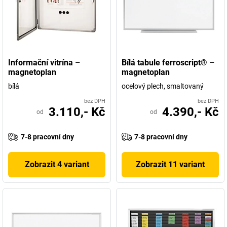
Informační vitrína –
Bílá tabule ferroscript® –
magnetoplan
magnetoplan
bílá
ocelový plech, smaltovaný
bez DPH
bez DPH
3.110,- Kč
4.390,- Kč
od
od
7-8 pracovní dny
7-8 pracovní dny
Zobrazit 4 variant
Zobrazit 11 variant