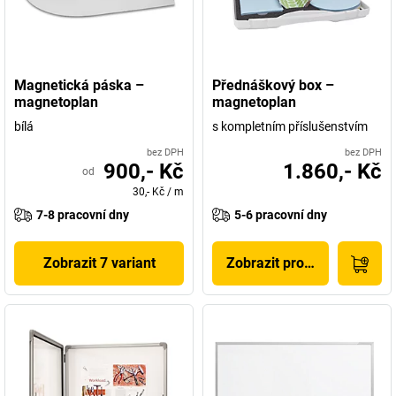
Magnetická páska –
Přednáškový box –
magnetoplan
magnetoplan
bílá
s kompletním příslušenstvím
bez DPH
bez DPH
900,- Kč
1.860,- Kč
od
30,- Kč
/
m
7-8 pracovní dny
5-6 pracovní dny
Zobrazit 7 variant
Zobrazit produkt