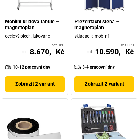
Mobilní křídová tabule –
Prezentační stěna –
magnetoplan
magnetoplan
ocelový plech, lakováno
skládací a mobilní
bez DPH
bez DPH
8.670,- Kč
10.590,- Kč
od
od
10-12 pracovní dny
3-4 pracovní dny
Zobrazit 2 variant
Zobrazit 2 variant