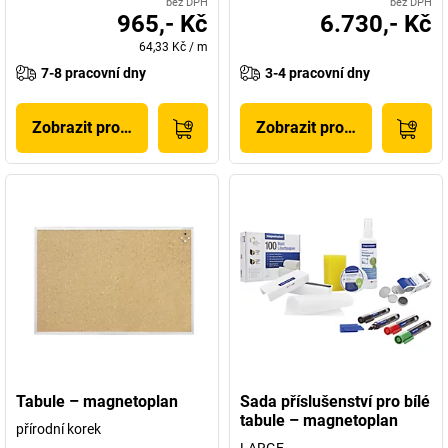
bez DPH
bez DPH
965,- Kč
6.730,- Kč
64,33 Kč
/
m
7-8 pracovní dny
3-4 pracovní dny
Zobrazit produkt
Zobrazit produkt
Tabule – magnetoplan
Sada příslušenství pro bílé
tabule – magnetoplan
přírodní korek
LARGE