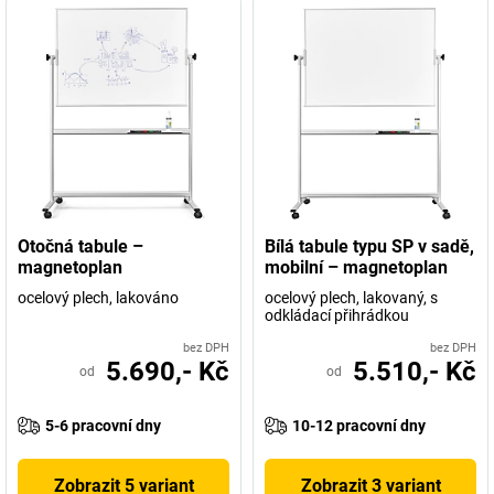
Otočná tabule –
Bílá tabule typu SP v sadě,
magnetoplan
mobilní – magnetoplan
ocelový plech, lakováno
ocelový plech, lakovaný, s
odkládací přihrádkou
bez DPH
bez DPH
5.690,- Kč
5.510,- Kč
od
od
5-6 pracovní dny
10-12 pracovní dny
Zobrazit 5 variant
Zobrazit 3 variant