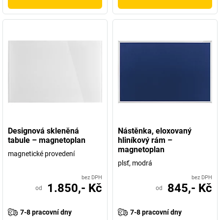
Designová skleněná
Nástěnka, eloxovaný
tabule – magnetoplan
hliníkový rám –
magnetoplan
magnetické provedení
plsť, modrá
bez DPH
bez DPH
1.850,- Kč
845,- Kč
od
od
7-8 pracovní dny
7-8 pracovní dny