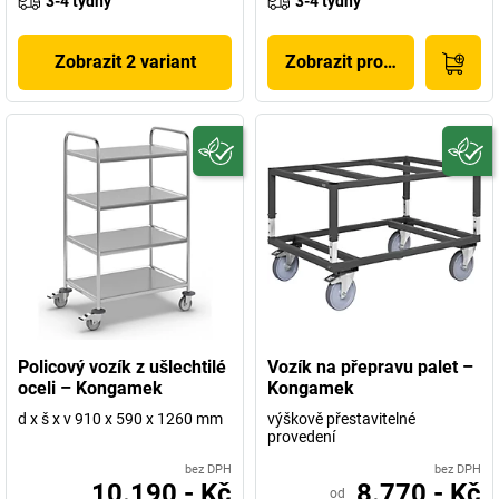
3-4 týdny
3-4 týdny
Zobrazit 2 variant
Zobrazit produkt
Policový vozík z ušlechtilé
Vozík na přepravu palet –
oceli – Kongamek
Kongamek
d x š x v 910 x 590 x 1260 mm
výškově přestavitelné
provedení
bez DPH
bez DPH
10.190,- Kč
8.770,- Kč
od