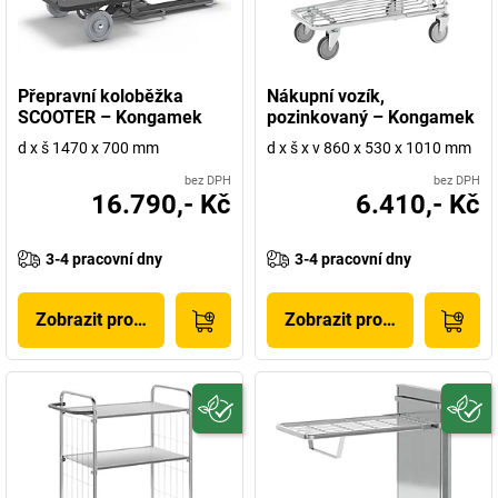
Přepravní koloběžka
Nákupní vozík,
SCOOTER – Kongamek
pozinkovaný – Kongamek
d x š 1470 x 700 mm
d x š x v 860 x 530 x 1010 mm
bez DPH
bez DPH
16.790,- Kč
6.410,- Kč
3-4 pracovní dny
3-4 pracovní dny
Zobrazit produkt
Zobrazit produkt