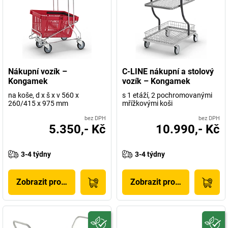
Nákupní vozík –
C-LINE nákupní a stolový
Kongamek
vozík – Kongamek
na koše, d x š x v 560 x
s 1 etáží, 2 pochromovanými
260/415 x 975 mm
mřížkovými koši
bez DPH
bez DPH
5.350,- Kč
10.990,- Kč
3-4 týdny
3-4 týdny
Zobrazit produkt
Zobrazit produkt