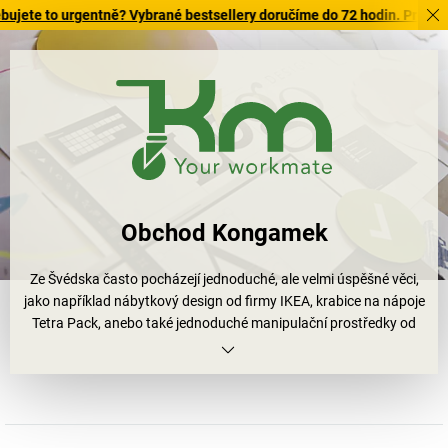
to urgentně? Vybrané bestsellery doručíme do 72 hodin. Prohlédněte s
Obchod Kongamek
Ze Švédska často pocházejí jednoduché, ale velmi úspěšné věci,
jako například nábytkový design od firmy IKEA, krabice na nápoje
Tetra Pack, anebo také jednoduché manipulační prostředky od
Konga Mekaniska Verkstadt AB. Tato společnost dobře zná
potřeby svých zákazníků a na základě těchto znalostí vyvíjí chytrá
a funkční řešení: montážní vozíky a vozíky pro přepravu dlouhých
nákladů, ale také pojízdné kontejnery a zvedací vozíky na desky se
sklopnou funkcí a mnoho dalších výrobků. Dalším typickým