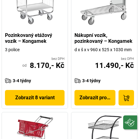
Pozinkovaný etážový
Nákupní vozík,
vozík – Kongamek
pozinkovaný – Kongamek
3 police
d x š x v 960 x 525 x 1030 mm
bez DPH
bez DPH
8.170,- Kč
11.490,- Kč
od
3-4 týdny
3-4 týdny
Zobrazit 8 variant
Zobrazit produkt