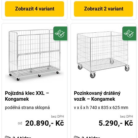
Zobrazit 4 variant
Zobrazit 2 variant
Pojízdná klec XXL –
Pozinkovaný drátěný
Kongamek
vozík – Kongamek
podélná strana sklopná
v x š x h 740 x 835 x 625 mm
bez DPH
bez DPH
20.890,- Kč
5.290,- Kč
od