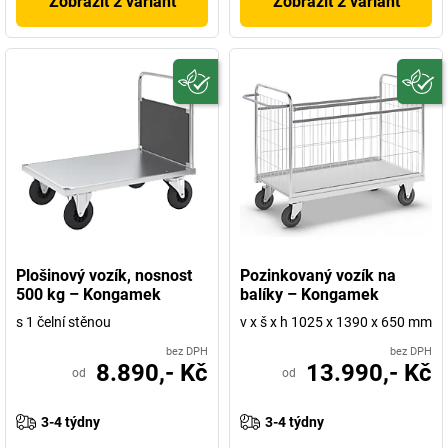
Zobrazit 2 variant
Zobrazit 2 variant
Plošinový vozík, nosnost
Pozinkovaný vozík na
500 kg – Kongamek
balíky – Kongamek
s 1 čelní stěnou
v x š x h 1025 x 1390 x 650 mm
bez DPH
bez DPH
8.890,- Kč
13.990,- Kč
od
od
3-4 týdny
3-4 týdny