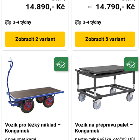
bez DPH
bez DPH
14.890,- Kč
14.790,- Kč
od
3-4 týdny
3-4 týdny
Zobrazit 2 variant
Zobrazit 3 variant
Vozík pro těžký náklad –
Vozík na přepravu palet –
Kongamek
Kongamek
s pneumatikami
nastavitelná výška, otočný stůl