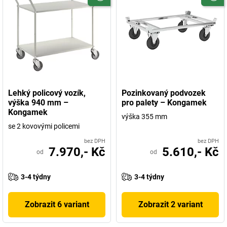
Lehký policový vozík,
Pozinkovaný podvozek
výška 940 mm –
pro palety – Kongamek
Kongamek
výška 355 mm
se 2 kovovými policemi
bez DPH
bez DPH
7.970,- Kč
5.610,- Kč
od
od
3-4 týdny
3-4 týdny
Zobrazit 6 variant
Zobrazit 2 variant