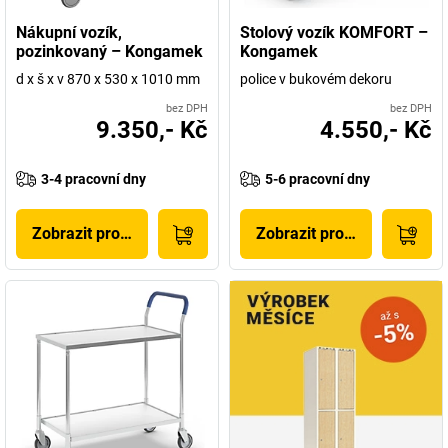
Nákupní vozík,
Stolový vozík KOMFORT –
pozinkovaný – Kongamek
Kongamek
d x š x v 870 x 530 x 1010 mm
police v bukovém dekoru
bez DPH
bez DPH
9.350,- Kč
4.550,- Kč
3-4 pracovní dny
5-6 pracovní dny
Zobrazit produkt
Zobrazit produkt