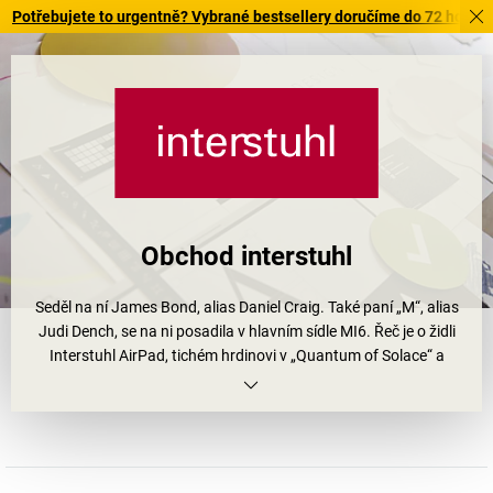
otřebujete to urgentně? Vybrané bestsellery doručíme do 72 hodin. Pr
Obchod interstuhl
Seděl na ní James Bond, alias Daniel Craig. Také paní „M“, alias
Judi Dench, se na ni posadila v hlavním sídle MI6. Řeč je o židli
Interstuhl AirPad, tichém hrdinovi v „Quantum of Solace“ a
„Skyfall“. Kancelářské židle rodinné firmy z Tieringu ve Švábské
Albě byly scénografy filmů o agentovi 007 vybrány jako stylový
prvek. Tato volba nás nepřekvapuje: Britové mají styl. Přesně jako
židle od firmy Interstuhl. Avšak nejen to. Ergonomické židle
přesvědčují také svojí syntézou tvaru, techniky, funkce a nejvyšší