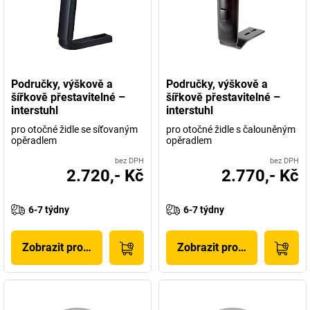
Područky, výškově a
Područky, výškově a
šířkově přestavitelné –
šířkově přestavitelné –
interstuhl
interstuhl
pro otočné židle se síťovaným
pro otočné židle s čalouněným
opěradlem
opěradlem
bez DPH
bez DPH
2.720,- Kč
2.770,- Kč
6-7 týdny
6-7 týdny
Zobrazit produkt
Zobrazit produkt