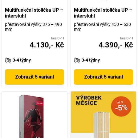
manažerskou úroveň. Pro každé použití, v každém cenovém
Multifunkční stolička UP –
Multifunkční stolička UP –
segmentu.
interstuhl
interstuhl
přestavování výšky 375 – 490
přestavování výšky 450 – 630
mm
mm
bez DPH
bez DPH
4.130,- Kč
4.390,- Kč
3-4 týdny
3-4 týdny
Zobrazit 5 variant
Zobrazit 5 variant