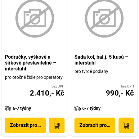
Područky, výškově a
Sada kol, bal.j. 5 kusů –
šířkově přestavitelné –
interstuhl
interstuhl
pro tvrdé podlahy
pro otočné židle pro operátory
bez DPH
bez DPH
2.410,- Kč
990,- Kč
6-7 týdny
6-7 týdny
Zobrazit produkt
Zobrazit produkt