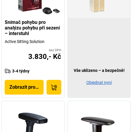
Snímač pohybu pro
analýzu pohybu při sezení
– interstuhl
Active Sitting Solution
bez DPH
3.830,- Kč
Vše uklizeno – a bezpečně!
3-4 týdny
Objednat nyní
Zobrazit produkt