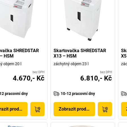
ovačka SHREDSTAR
Skartovačka SHREDSTAR
Sk
 – HSM
X13 – HSM
X5
ý objem 20 l
záchytný objem 23 l
zác
bez DPH
bez DPH
4.670,- Kč
6.810,- Kč
12 pracovní dny
10-12 pracovní dny
azit produkt
Zobrazit produkt