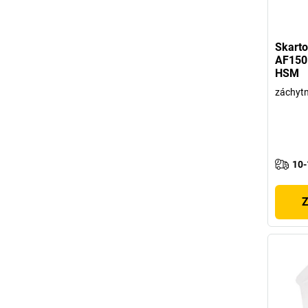
Skart
AF150 
HSM
záchytn
10-
Z