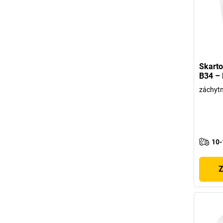
Skarto
B34 –
záchytn
10-
Z