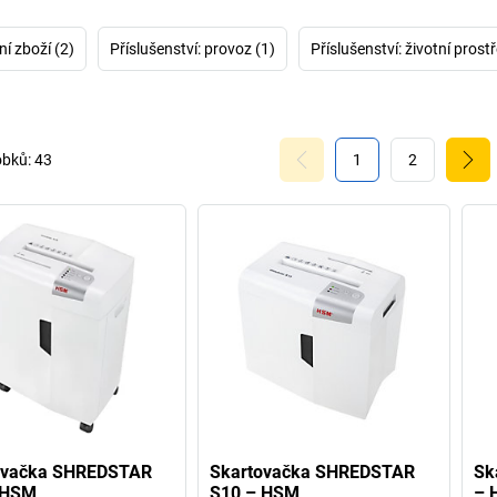
energie oproti 
skartovač spi
úsporného režimu
ní zboží (2)
Příslušenství: provoz (1)
Příslušenství: životní prostř
vypne. Přes no
bezpečnosti svých
obků:
43
1
2
ovačka SHREDSTAR
Skartovačka SHREDSTAR
Sk
 HSM
S10 – HSM
– 