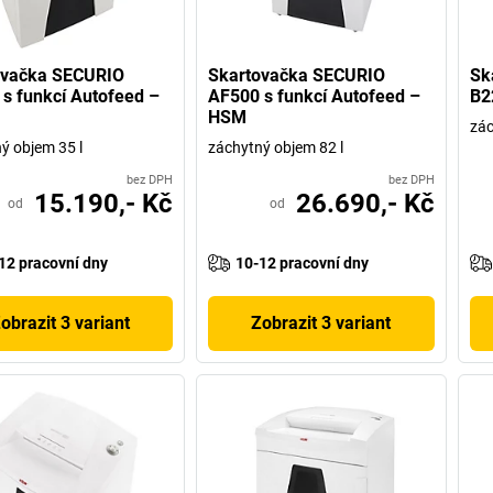
ovačka SECURIO
Skartovačka SECURIO
Sk
s funkcí Autofeed –
AF500 s funkcí Autofeed –
B2
HSM
zác
ý objem 35 l
záchytný objem 82 l
bez DPH
bez DPH
15.190,- Kč
26.690,- Kč
od
od
12 pracovní dny
10-12 pracovní dny
obrazit 3 variant
Zobrazit 3 variant