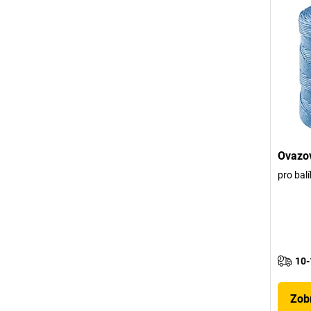
Ovazov
pro balík
10-
Zobr