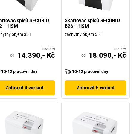
artovač spisů SECURIO
Skartovač spisů SECURIO
2 – HSM
B26 – HSM
hytný objem 33 l
záchytný objem 55 l
bez DPH
bez DPH
14.390,- Kč
18.090,- Kč
od
od
10-12 pracovní dny
10-12 pracovní dny
Zobrazit 4 variant
Zobrazit 6 variant