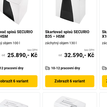
vač spisů SECURIO
Skartovač spisů SECURIO
Sk
 HSM
B35 – HSM
X1
ý objem 100 l
záchytný objem 130 l
zác
bez DPH
bez DPH
25.890,- Kč
32.590,- Kč
od
od
12 pracovní dny
10-12 pracovní dny
obrazit 6 variant
Zobrazit 6 variant