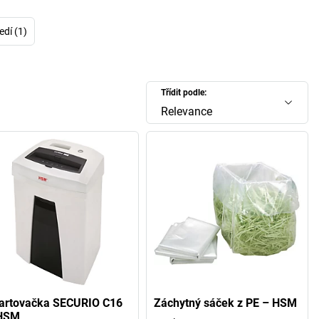
běžným přístrojům s přepínáním do pohotovostního režimu:
sů SECURIO
se 2 minuty po použití automaticky přepne do
 spánku, 1 hodinu po použití se přístroj automaticky zcela
edí (1)
c a o víkendu tedy neodebírá žádný proud. Investujte do
 údajů i Vy. Pak můžete toto téma bez pochybností odložit
ad acta.
Třídit podle:
Relevance
artovačka SECURIO C16
Záchytný sáček z PE – HSM
HSM