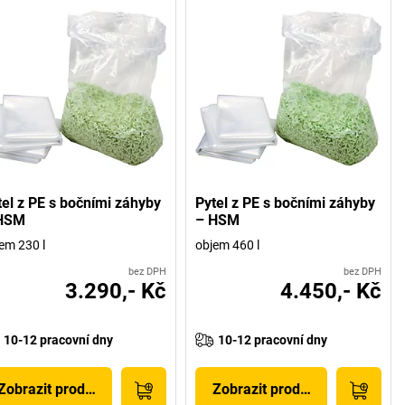
tel z PE s bočními záhyby
Pytel z PE s bočními záhyby
HSM
– HSM
em 230 l
objem 460 l
bez DPH
bez DPH
3.290,- Kč
4.450,- Kč
10-12 pracovní dny
10-12 pracovní dny
Zobrazit produkt
Zobrazit produkt