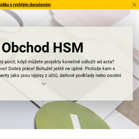
bídku s rychlým doručením
Obchod HSM
rý pocit, když můžete projekty konečně odložit ad acta?
vo! Dobrá práce! Bohužel ještě ne úplně. Protože kam s
nty jako jsou výpisy z účtů, daňové podklady nebo osobní
nformace nepatří do spisů, ale do
skartovače spisů
. Nejlépe
například do skartovače od firmy HSM.
ochranu dat nabízí firma
HSM skartovače spisů
pro každou
office, kancelář, výpočetní střediska nebo pro profesionální
. Vyberte si to nejbezpečnější řešení pro likvidaci papíru,
t, CD a DVD přímo na pracovišti – skartovače s možností
ky nebo na částečky. Snadno a tiše. A díky funkci Energy
ntrol System ušetříte se skartovači spisů HSM až 90%