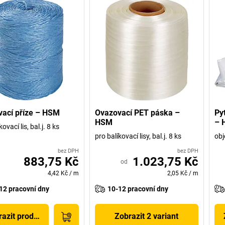
ací příze – HSM
Ovazovací PET páska –
Py
HSM
– 
ovací lis, bal.j. 8 ks
pro balíkovací lisy, bal.j. 8 ks
obj
bez DPH
bez DPH
883,75 Kč
1.023,75 Kč
od
4,42 Kč
/
m
2,05 Kč
/
m
12 pracovní dny
10-12 pracovní dny
azit produkt
Zobrazit 2 variant