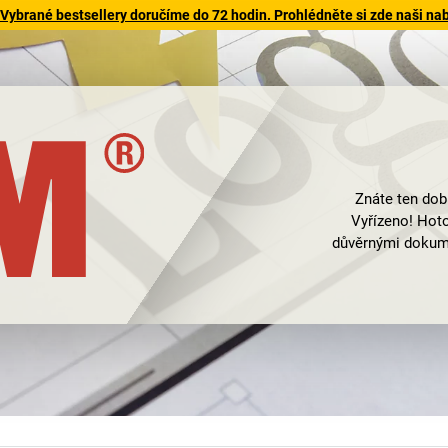
 Vybrané bestsellery doručíme do 72 hodin. Prohlédněte si zde naši na
Znáte ten dob
Vyřízeno! Hoto
důvěrnými dokume
údaje? Citlivé i
Jako odborník na 
potřebu, pro home 
likvidaci spisů
kreditních kare
řezání na prouž
Management Co