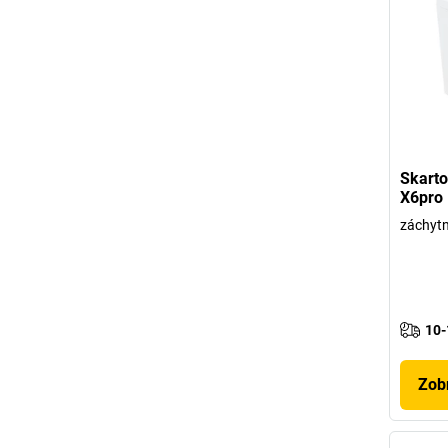
Skart
X6pro
záchytn
10-
Zobr