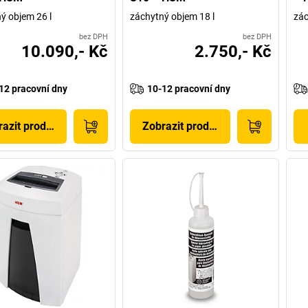
ý objem 26 l
záchytný objem 18 l
zác
bez DPH
bez DPH
10.090,- Kč
2.750,- Kč
12 pracovní dny
10-12 pracovní dny
azit produkt
Zobrazit produkt