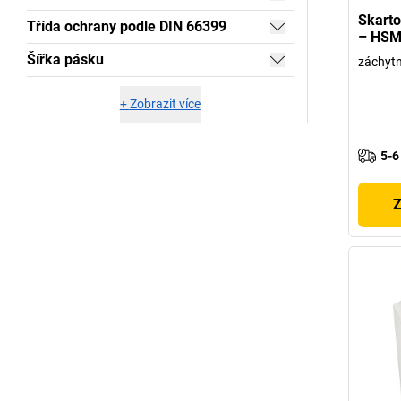
Skart
Třída ochrany podle DIN 66399
– HS
Šířka pásku
záchytn
+
Zobrazit více
5-6
Z