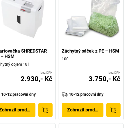
artovačka SHREDSTAR
Záchytný sáček z PE – HSM
 – HSM
100 l
hytný objem 18 l
bez DPH
bez DPH
2.930,- Kč
3.750,- Kč
10-12 pracovní dny
10-12 pracovní dny
Zobrazit produkt
Zobrazit produkt