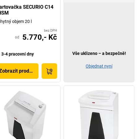
artovačka SECURIO C14
HSM
hytný objem 20 l
bez DPH
5.770,- Kč
od
Vše uklizeno – a bezpečně!
3-4 pracovní dny
Objednat nyní
Zobrazit produkt