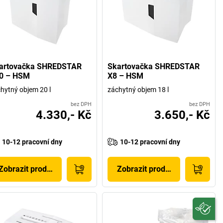
artovačka SHREDSTAR
Skartovačka SHREDSTAR
0 – HSM
X8 – HSM
hytný objem 20 l
záchytný objem 18 l
bez DPH
bez DPH
4.330,- Kč
3.650,- Kč
10-12 pracovní dny
10-12 pracovní dny
Zobrazit produkt
Zobrazit produkt