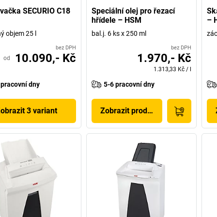
ovačka SECURIO C18
Speciální olej pro řezací
Sk
M
hřídele – HSM
– 
ý objem 25 l
bal.j. 6 ks x 250 ml
zác
bez DPH
bez DPH
10.090,- Kč
1.970,- Kč
od
1.313,33 Kč
/
l
 pracovní dny
5-6 pracovní dny
obrazit 3 variant
Zobrazit produkt