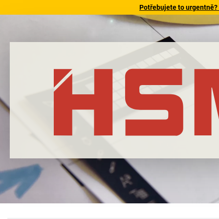
Potřebujete to urgentně?