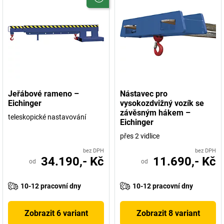
Jeřábové rameno –
Nástavec pro
Eichinger
vysokozdvižný vozík se
závěsným hákem –
teleskopické nastavování
Eichinger
přes 2 vidlice
bez DPH
bez DPH
34.190,- Kč
11.690,- Kč
od
od
10-12 pracovní dny
10-12 pracovní dny
Zobrazit 6 variant
Zobrazit 8 variant