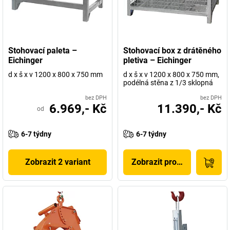
Stohovací paleta –
Stohovací box z drátěného
Eichinger
pletiva – Eichinger
d x š x v 1200 x 800 x 750 mm
d x š x v 1200 x 800 x 750 mm,
podélná stěna z 1/3 sklopná
bez DPH
bez DPH
6.969,- Kč
11.390,- Kč
od
6-7 týdny
6-7 týdny
Zobrazit 2 variant
Zobrazit produkt