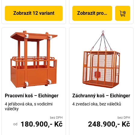
Zobrazit 12 variant
Zobrazit produkt
Pracovní koš – Eichinger
Záchranný koš – Eichinger
4 jeřábová oka, s vodicími
4 zvedací oka, bez válečků
válečky
bez DPH
bez DPH
180.900,- Kč
248.900,- Kč
od