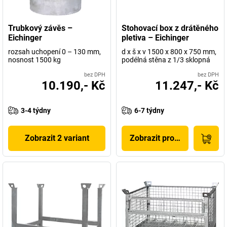
Trubkový závěs –
Stohovací box z drátěného
Eichinger
pletiva – Eichinger
rozsah uchopení 0 – 130 mm,
d x š x v 1500 x 800 x 750 mm,
nosnost 1500 kg
podélná stěna z 1/3 sklopná
bez DPH
bez DPH
10.190,- Kč
11.247,- Kč
3-4 týdny
6-7 týdny
Zobrazit 2 variant
Zobrazit produkt