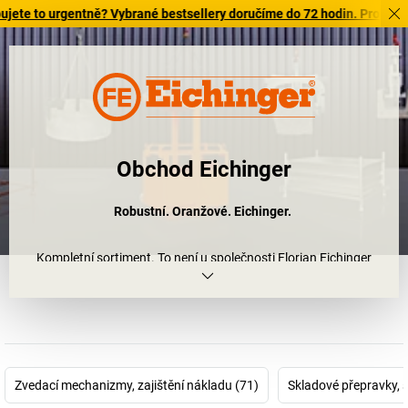
o urgentně? Vybrané bestsellery doručíme do 72 hodin. Prohlédněte si
Obchod Eichinger
Robustní. Oranžové. Eichinger.
Kompletní sortiment. To není u společnosti Florian Eichinger
GmbH z Mühlhausenu v Horní Falci s ohledem na výrobky žádná
fráze. Firma nabízí rozsáhlý sortiment sil na beton a příslušenství
pro jeřáby, podavačů a kleštin, stohovacích podstavců a palet,
příslušenství pro staveniště, ochranu životního prostředí pro
staveniště a dvoukolové vozíky. Vždy na prvním místě je prvotřídní
kvalita. Sortiment společnosti Eichinger je vyroben z robustní oceli,
Zvedací mechanizmy, zajištění nákladu (71)
Skladové přepravky, 
masivně zpracovaný a samozřejmě má oranžovou barvu, která je