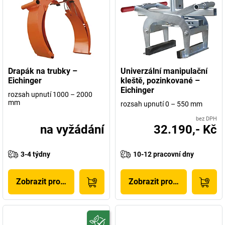
Drapák na trubky –
Univerzální manipulační
Eichinger
kleště, pozinkované –
Eichinger
rozsah upnutí 1000 – 2000
mm
rozsah upnutí 0 – 550 mm
bez DPH
na vyžádání
32.190,- Kč
3-4 týdny
10-12 pracovní dny
Zobrazit produkt
Zobrazit produkt