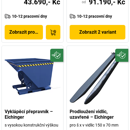
43.690,- Kč
91.190,- Kč
od
10-12 pracovní dny
10-12 pracovní dny
Zobrazit produkt
Zobrazit 2 variant
Vyklápěcí přepravník –
Prodloužení vidlic,
Eichinger
uzavřené – Eichinger
s vysokou konstrukční výškou
pro š x v vidlic 150 x 70 mm