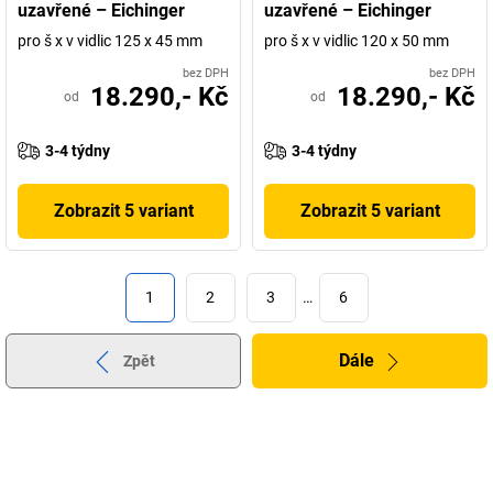
uzavřené – Eichinger
uzavřené – Eichinger
pro š x v vidlic 125 x 45 mm
pro š x v vidlic 120 x 50 mm
bez DPH
bez DPH
18.290,- Kč
18.290,- Kč
od
od
3-4 týdny
3-4 týdny
Zobrazit 5 variant
Zobrazit 5 variant
1
2
3
…
6
Dále
Zpět