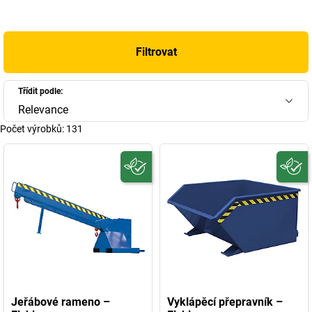
pro společnost Eichinger typická. Kromě toho je vyrobený nejen
podle směrnic systému řízení jakosti DIN ISO 9001:2015, všechny
výrobky jsou také testovány z hlediska bezpečnosti výrobků a
Filtrovat
bezpečnosti práce.
Značka Eichinger však může nabídnout mnohem víc než vysoce
Třídit podle:
kvalitní a inovativní stavební přístroje. Firma, která byla založena
Relevance
již v roce 1904 v jihoněmeckém Berchingu, má dlouhou tradici,
Počet výrobků:
131
zkušenosti a ohromující úspěšnou historii. Co začalo jako
umělecká kovárna, z toho je dnes vysoce moderní, inovativní
firma, která v oblasti kvality a inovací zaujímá přední místo nejen
v evropském, ale i celosvětovém měřítku.
Objevte nyní výrobky od společnosti Eichinger v našem sortimentu
Jeřábové rameno –
Vyklápěcí přepravník –