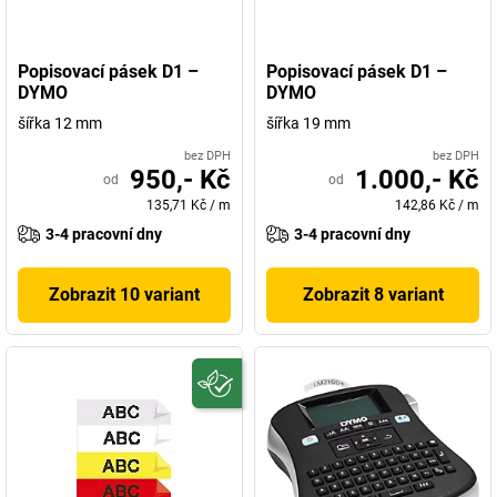
Popisovací pásek D1 –
Popisovací pásek D1 –
DYMO
DYMO
šířka 12 mm
šířka 19 mm
bez DPH
bez DPH
950,- Kč
1.000,- Kč
od
od
135,71 Kč
/
m
142,86 Kč
/
m
3-4 pracovní dny
3-4 pracovní dny
Zobrazit 10 variant
Zobrazit 8 variant