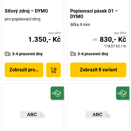
Síťový zdroj – DYMO
Popisovací pásek D1 –
DYMO
pro popisovací stroj
šířka 9 mm
bez DPH
bez DPH
1.350,- Kč
830,- Kč
od
118,57 Kč
/
m
3-4 pracovní dny
3-4 pracovní dny
Zobrazit produkt
Zobrazit 8 variant