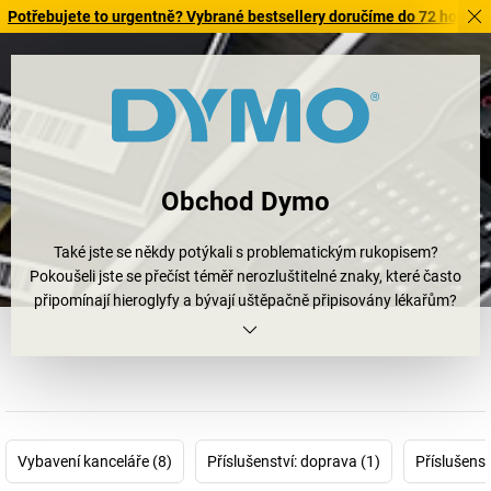
řebujete to urgentně? Vybrané bestsellery doručíme do 72 hodin. Proh
Obchod Dymo
Také jste se někdy potýkali s problematickým rukopisem?
Pokoušeli jste se přečíst téměř nerozluštitelné znaky, které často
připomínají hieroglyfy a bývají uštěpačně připisovány lékařům?
Někdy nám jde při snaze o jejich přečtení hlava kolem… avšak nyní
je s těmito nečitelnými drápanicemi konec! Protože do hry
vstupuje Dymo.
Jako jeden z předních výrobců inovačních řešení pro popis Vám
Dymo pomůže při organizaci a označování v kanceláři a provozu.
Objevte inteligentní
popisovací přístroj Dymo
s provozem na
Vybavení kanceláře (8)
Příslušenství: doprava (1)
Příslušenst
baterie s integrovanou klávesnicí, LCD displeji, četnými