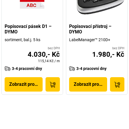
Popisovací pásek D1 –
Popisovací přístroj –
DYMO
DYMO
sortiment, bal.j. 5 ks
LabelManager™ 210D+
bez DPH
bez DPH
4.030,- Kč
1.980,- Kč
115,14 Kč
/
m
3-4 pracovní dny
3-4 pracovní dny
Zobrazit produkt
Zobrazit produkt