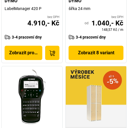
DYMO
DYMO
LabelManager 420 P
šířka 24 mm
bez DPH
bez DPH
4.910,- Kč
1.040,- Kč
od
148,57 Kč
/
m
3-4 pracovní dny
3-4 pracovní dny
Zobrazit produkt
Zobrazit 8 variant