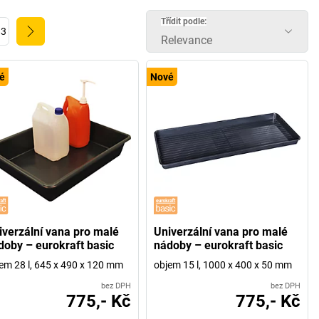
ní. V našem e-shopu naleznete kvalitní výběr.
Třídit podle:
83
Relevance
é
Nové
iverzální vana pro malé
Univerzální vana pro malé
doby – eurokraft basic
nádoby – eurokraft basic
em 28 l, 645 x 490 x 120 mm
objem 15 l, 1000 x 400 x 50 mm
bez DPH
bez DPH
775,- Kč
775,- Kč