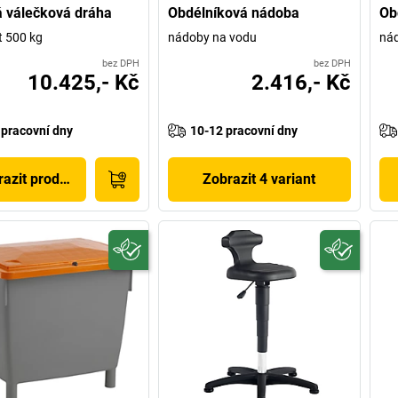
 válečková dráha
Obdélníková nádoba
Ob
 500 kg
nádoby na vodu
ná
bez DPH
bez DPH
10.425,- Kč
2.416,- Kč
 pracovní dny
10-12 pracovní dny
azit produkt
Zobrazit 4 variant