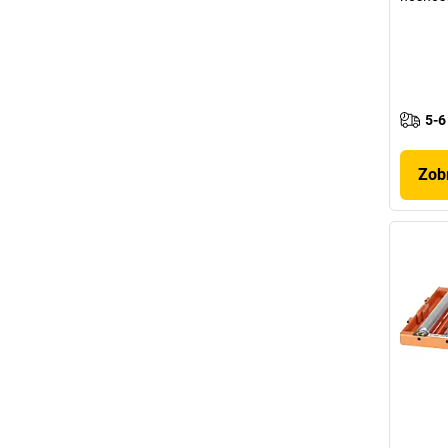
5-6
Zobr