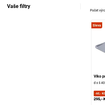
Vaše filtry
Počet výr
Sleva
Víko p
d x š 4
-
60,- K
295,- 