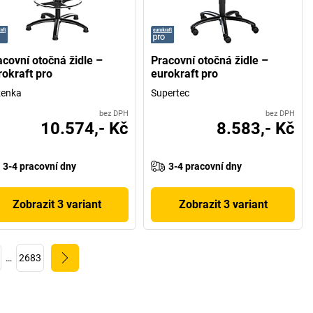
acovní otočná židle –
Pracovní otočná židle –
rokraft pro
eurokraft pro
ženka
Supertec
bez DPH
bez DPH
10.574,- Kč
8.583,- Kč
3-4 pracovní dny
3-4 pracovní dny
Zobrazit 3 variant
Zobrazit 3 variant
…
2683