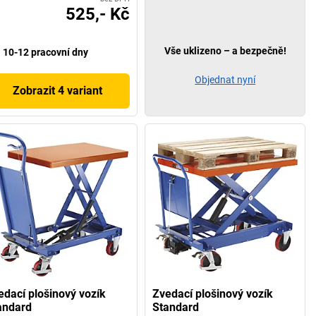
525,- Kč
Vše uklizeno – a bezpečně!
10-12 pracovní dny
Objednat nyní
Zobrazit 4 variant
edací plošinový vozík
Zvedací plošinový vozík
andard
Standard