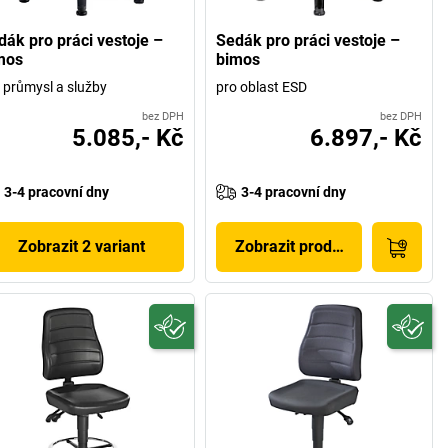
dák pro práci vestoje –
Sedák pro práci vestoje –
mos
bimos
 průmysl a služby
pro oblast ESD
bez DPH
bez DPH
5.085,- Kč
6.897,- Kč
3-4 pracovní dny
3-4 pracovní dny
Zobrazit 2 variant
Zobrazit produkt