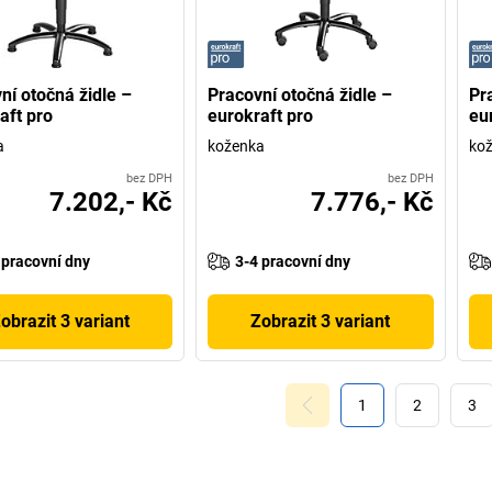
ní otočná židle –
Pracovní otočná židle –
Pr
aft pro
eurokraft pro
eu
a
koženka
ko
bez DPH
bez DPH
7.202,- Kč
7.776,- Kč
 pracovní dny
3-4 pracovní dny
obrazit 3 variant
Zobrazit 3 variant
1
2
3