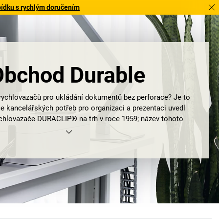
bídku s rychlým doručením
Obchod Durable
rychlovazačů pro ukládání dokumentů bez perforace? Je to
e kancelářských potřeb pro organizaci a prezentaci uvedl
chlovazače DURACLIP® na trh v roce 1959; název tohoto
o a úspěšného výrobku se stal synonymem rychlého a
 vázání písemností bez nutnosti perforace. Avšak i název
dstavuje již po více než 90 let kvalitní výrobky pro upínání
 a třídění, informování a prezentaci. Výrobky, které díky své
ti, stálosti a designu splňují požadavek individuální kvality
adarmo zní motto společnosti „The Style of Success“.
able jistě znáte i Vy:
dveřní štítky
,
nástěnné držáky
,
stolní
 na klíče s vhodnými přívěsky. Pokud ne, můžete je poznat