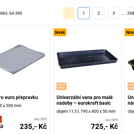
ny
obků:
64 390
1
2
3
…
26
Nové
Nov
ro euro přepravku
Univerzální vana pro malé
Un
nádoby – eurokraft basic
ná
00 x 300 mm
objem 11,5 l, 790 x 400 x 50 mm
obj
č
bez DPH
bez DPH
235,- Kč
725,- Kč
Kč