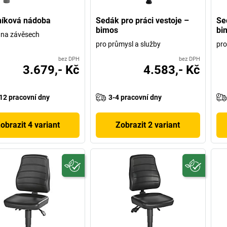
níková nádoba
Sedák pro práci vestoje –
Se
bimos
bi
 na závěsech
pro průmysl a služby
pro
bez DPH
bez DPH
3.679,- Kč
4.583,- Kč
12 pracovní dny
3-4 pracovní dny
obrazit 4 variant
Zobrazit 2 variant