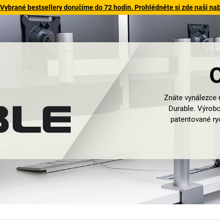
 Vybrané bestsellery doručíme do 72 hodin. Prohlédněte si zde naši na
Znáte vynálezce 
Durable. Výrobc
patentované ry
vynikajícíh
profesionálního
značky DURABLE pře
a vázání, rovnání
kvalitě, funkčnos
práce. Ne n
Známé výrobky Dur
stojany
a skříňky