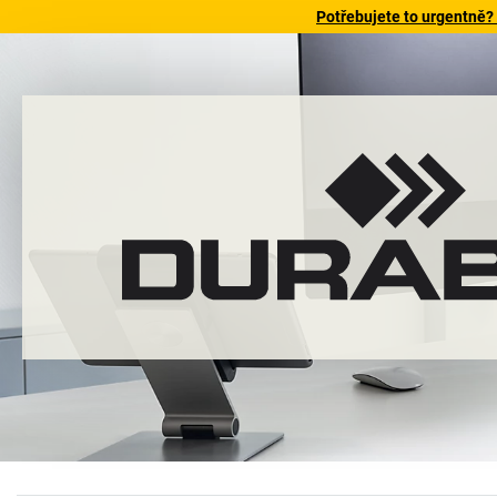
Potřebujete to urgentně?