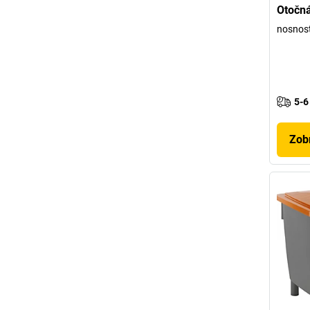
Otočná
nosnost
5-6
Zobr