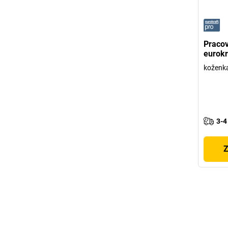
Pracov
eurokr
koženk
3-4
Z