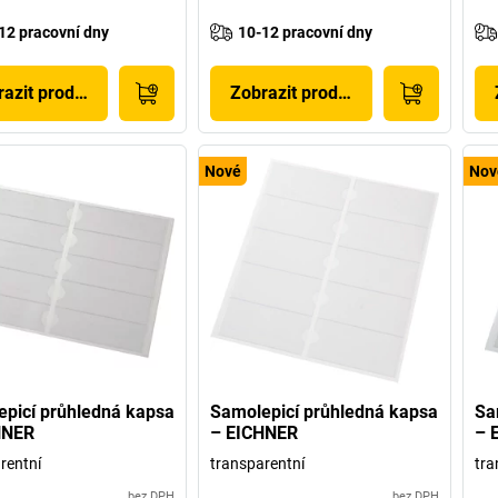
12 pracovní dny
10-12 pracovní dny
azit produkt
Zobrazit produkt
Nové
Nov
picí průhledná kapsa
Samolepicí průhledná kapsa
Sa
HNER
– EICHNER
– 
rentní
transparentní
tra
bez DPH
bez DPH