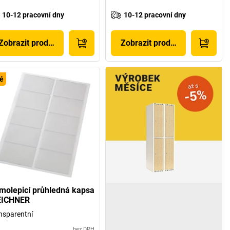
10-12 pracovní dny
10-12 pracovní dny
Zobrazit produkt
Zobrazit produkt
é
molepicí průhledná kapsa
EICHNER
nsparentní
bez DPH