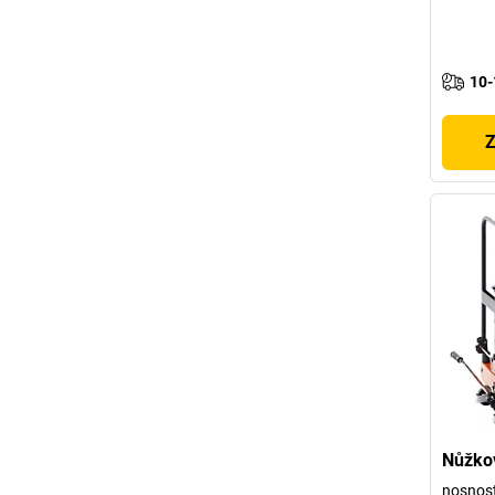
10-
Z
Nůžkov
nosnost