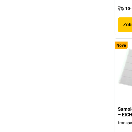
10-
Zobr
Nové
Samole
– EIC
transpa