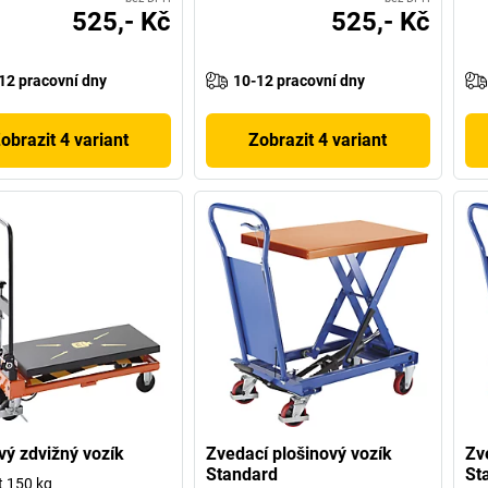
525,- Kč
525,- Kč
12 pracovní dny
10-12 pracovní dny
obrazit 4 variant
Zobrazit 4 variant
ý zdvižný vozík
Zvedací plošinový vozík
Zv
Standard
St
 150 kg