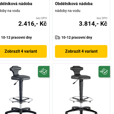
délníková nádoba
Obdélníková nádoba
doby na vodu
nádoby na vodu
bez DPH
bez DPH
2.416,- Kč
3.814,- Kč
10-12 pracovní dny
10-12 pracovní dny
Zobrazit 4 variant
Zobrazit 4 variant