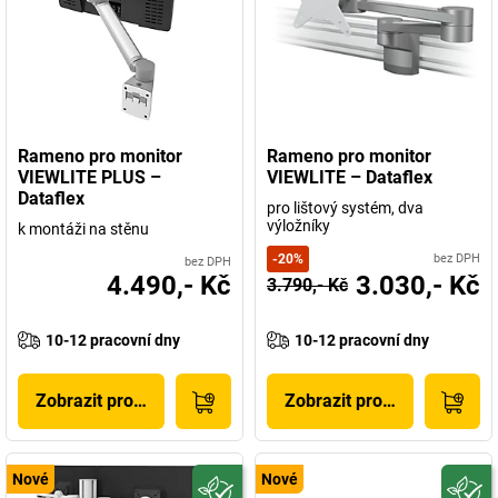
Rameno pro monitor
Rameno pro monitor
VIEWLITE PLUS –
VIEWLITE – Dataflex
Dataflex
pro lištový systém, dva
výložníky
k montáži na stěnu
-
20
%
bez DPH
bez DPH
4.490,- Kč
3.030,- Kč
3.790,- Kč
10-12 pracovní dny
10-12 pracovní dny
Zobrazit produkt
Zobrazit produkt
Nové
Nové