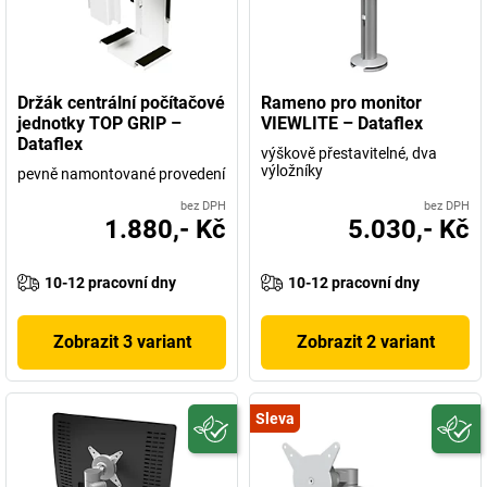
Držák centrální počítačové
Rameno pro monitor
jednotky TOP GRIP –
VIEWLITE – Dataflex
Dataflex
výškově přestavitelné, dva
výložníky
pevně namontované provedení
bez DPH
bez DPH
1.880,- Kč
5.030,- Kč
10-12 pracovní dny
10-12 pracovní dny
Zobrazit 3 variant
Zobrazit 2 variant
Sleva