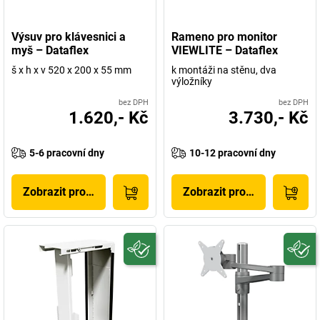
Výsuv pro klávesnici a
Rameno pro monitor
myš – Dataflex
VIEWLITE – Dataflex
š x h x v 520 x 200 x 55 mm
k montáži na stěnu, dva
výložníky
bez DPH
bez DPH
1.620,- Kč
3.730,- Kč
5-6 pracovní dny
10-12 pracovní dny
Zobrazit produkt
Zobrazit produkt