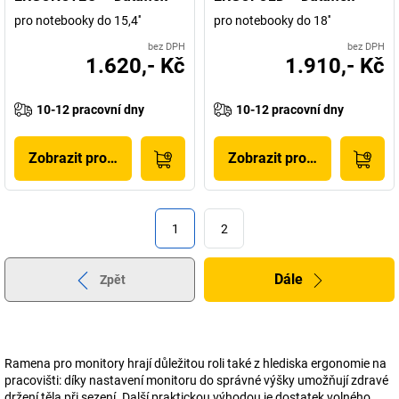
pro notebooky do 15,4''
pro notebooky do 18''
bez DPH
bez DPH
1.620,- Kč
1.910,- Kč
10-12 pracovní dny
10-12 pracovní dny
Zobrazit produkt
Zobrazit produkt
1
2
Dále
Zpět
Ramena pro monitory hrají důležitou roli také z hlediska ergonomie na
pracovišti: díky nastavení monitoru do správné výšky umožňují zdravé
držení těla při sezení. Další praktickou výhodou je dostatek volného