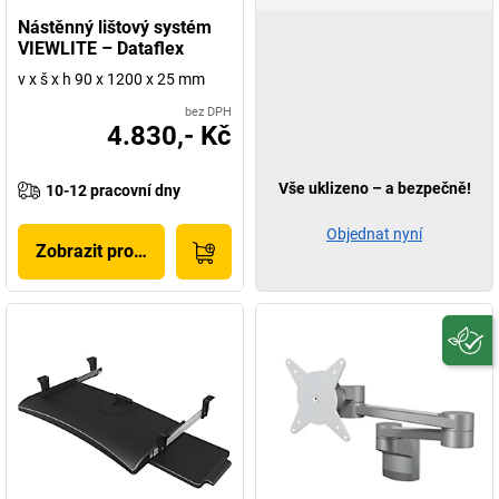
Nástěnný lištový systém
VIEWLITE – Dataflex
v x š x h 90 x 1200 x 25 mm
bez DPH
4.830,- Kč
Vše uklizeno – a bezpečně!
10-12 pracovní dny
Objednat nyní
Zobrazit produkt