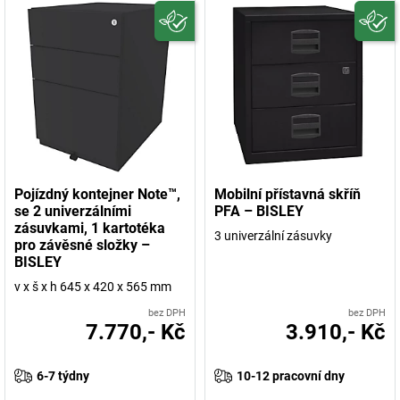
Pojízdný kontejner Note™,
Mobilní přístavná skříň
se 2 univerzálními
PFA – BISLEY
zásuvkami, 1 kartotéka
3 univerzální zásuvky
pro závěsné složky –
BISLEY
v x š x h 645 x 420 x 565 mm
bez DPH
bez DPH
7.770,- Kč
3.910,- Kč
6-7 týdny
10-12 pracovní dny