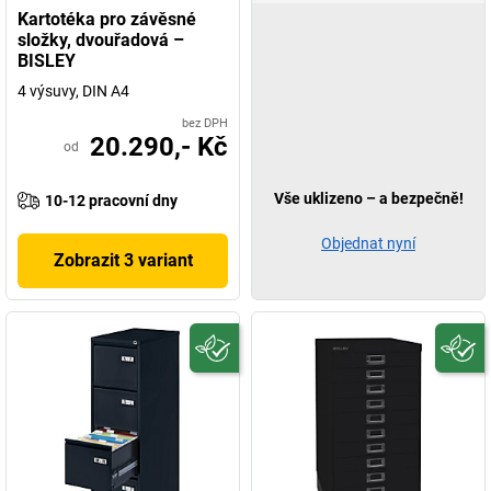
Kartotéka pro závěsné
složky, dvouřadová –
BISLEY
4 výsuvy, DIN A4
bez DPH
20.290,- Kč
od
Vše uklizeno – a bezpečně!
10-12 pracovní dny
Objednat nyní
Zobrazit 3 variant