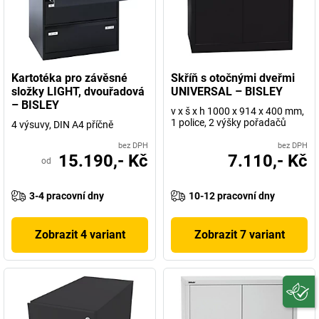
Kartotéka pro závěsné
Skříň s otočnými dveřmi
složky LIGHT, dvouřadová
UNIVERSAL – BISLEY
– BISLEY
v x š x h 1000 x 914 x 400 mm,
1 police, 2 výšky pořadačů
4 výsuvy, DIN A4 příčně
bez DPH
bez DPH
15.190,- Kč
7.110,- Kč
od
3-4 pracovní dny
10-12 pracovní dny
Zobrazit 4 variant
Zobrazit 7 variant