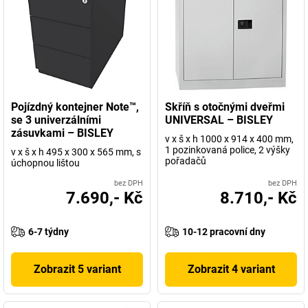
Pojízdný kontejner Note™,
Skříň s otočnými dveřmi
se 3 univerzálními
UNIVERSAL – BISLEY
zásuvkami – BISLEY
v x š x h 1000 x 914 x 400 mm,
1 pozinkovaná police, 2 výšky
v x š x h 495 x 300 x 565 mm, s
pořadačů
úchopnou lištou
bez DPH
bez DPH
7.690,- Kč
8.710,- Kč
6-7 týdny
10-12 pracovní dny
Zobrazit 5 variant
Zobrazit 4 variant