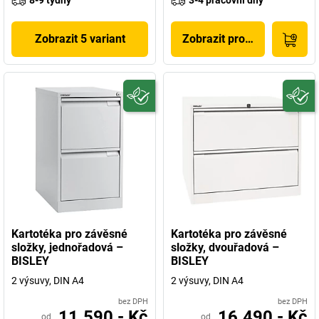
8-9 týdny
3-4 pracovní dny
Zobrazit 5 variant
Zobrazit produkt
Kartotéka pro závěsné
Kartotéka pro závěsné
složky, jednořadová –
složky, dvouřadová –
BISLEY
BISLEY
2 výsuvy, DIN A4
2 výsuvy, DIN A4
bez DPH
bez DPH
11.590,- Kč
16.490,- Kč
od
od