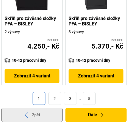
Skříň pro závěsné složky
Skříň pro závěsné složky
PFA – BISLEY
PFA – BISLEY
2 výsuvy
3 výsuvy
bez DPH
bez DPH
4.250,- Kč
5.370,- Kč
10-12 pracovní dny
10-12 pracovní dny
Zobrazit 4 variant
Zobrazit 4 variant
1
2
3
…
5
Dále
Zpět