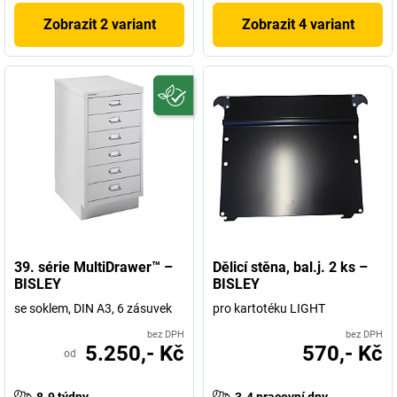
Zobrazit 2 variant
Zobrazit 4 variant
39. série MultiDrawer™ –
Dělicí stěna, bal.j. 2 ks –
BISLEY
BISLEY
se soklem, DIN A3, 6 zásuvek
pro kartotéku LIGHT
bez DPH
bez DPH
5.250,- Kč
570,- Kč
od