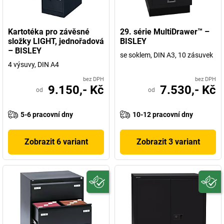
Kartotéka pro závěsné
29. série MultiDrawer™ –
složky LIGHT, jednořadová
BISLEY
– BISLEY
se soklem, DIN A3, 10 zásuvek
4 výsuvy, DIN A4
bez DPH
bez DPH
9.150,- Kč
7.530,- Kč
od
od
5-6 pracovní dny
10-12 pracovní dny
Zobrazit 6 variant
Zobrazit 3 variant