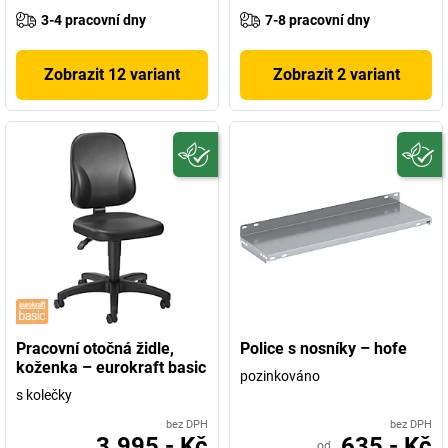
3-4 pracovní dny
7-8 pracovní dny
Zobrazit 12 variant
Zobrazit 2 variant
Pracovní otočná židle,
Police s nosníky – hofe
koženka – eurokraft basic
pozinkováno
s kolečky
bez DPH
bez DPH
3.995,- Kč
635,- Kč
od