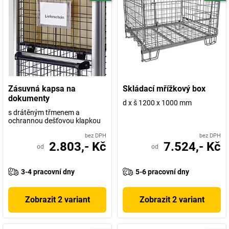
Zásuvná kapsa na
Skládací mřížkový box
dokumenty
d x š 1200 x 1000 mm
s drátěným třmenem a
ochrannou dešťovou klapkou
bez DPH
bez DPH
2.803,- Kč
7.524,- Kč
od
od
3-4 pracovní dny
5-6 pracovní dny
Zobrazit 2 variant
Zobrazit 2 variant