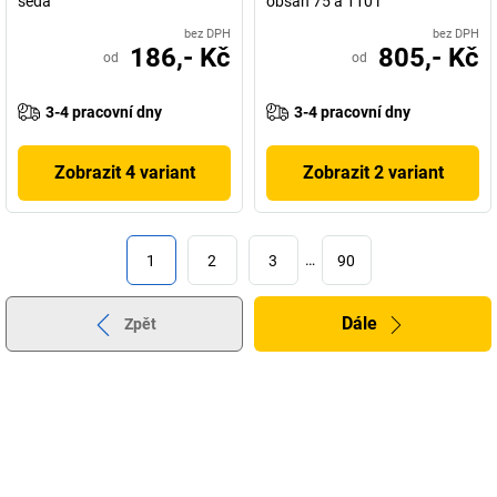
šedá
obsah 75 a 110 l
bez DPH
bez DPH
186,- Kč
805,- Kč
od
od
3-4 pracovní dny
3-4 pracovní dny
Zobrazit 4 variant
Zobrazit 2 variant
1
2
3
…
90
Dále
Zpět