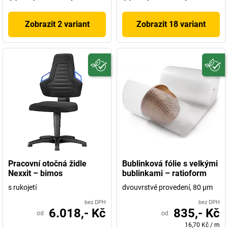
Zobrazit 2 variant
Zobrazit 18 variant
Pracovní otočná židle
Bublinková fólie s velkými
Nexxit – bimos
bublinkami – ratioform
s rukojetí
dvouvrstvé provedení, 80 µm
bez DPH
bez DPH
6.018,- Kč
835,- Kč
od
od
16,70 Kč
/
m