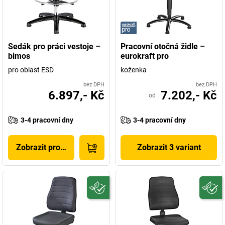
Sedák pro práci vestoje –
Pracovní otočná židle –
bimos
eurokraft pro
pro oblast ESD
koženka
bez DPH
bez DPH
6.897,- Kč
7.202,- Kč
od
3-4 pracovní dny
3-4 pracovní dny
Zobrazit produkt
Zobrazit 3 variant