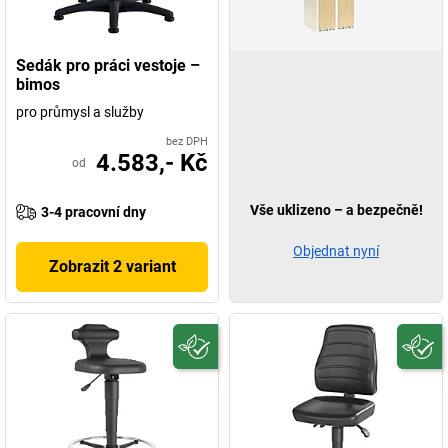
Sedák pro práci vestoje –
bimos
pro průmysl a služby
bez DPH
4.583,- Kč
od
Vše uklizeno – a bezpečně!
3-4 pracovní dny
Objednat nyní
Zobrazit 2 variant