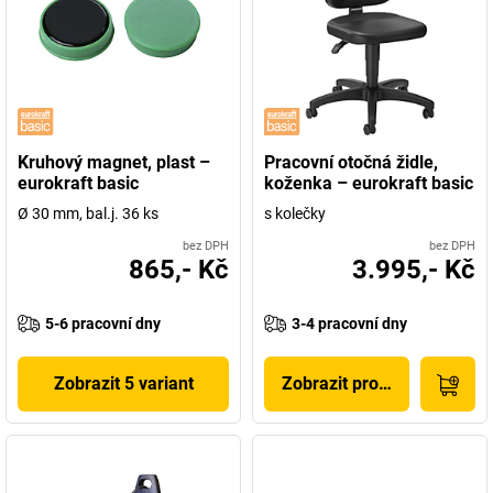
Kruhový magnet, plast –
Pracovní otočná židle,
eurokraft basic
koženka – eurokraft basic
Ø 30 mm, bal.j. 36 ks
s kolečky
bez DPH
bez DPH
865,- Kč
3.995,- Kč
5-6 pracovní dny
3-4 pracovní dny
Zobrazit 5 variant
Zobrazit produkt