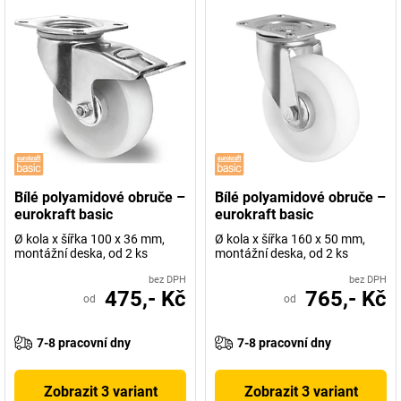
Bílé polyamidové obruče –
Bílé polyamidové obruče –
eurokraft basic
eurokraft basic
Ø kola x šířka 100 x 36 mm,
Ø kola x šířka 160 x 50 mm,
montážní deska, od 2 ks
montážní deska, od 2 ks
bez DPH
bez DPH
475,- Kč
765,- Kč
od
od
7-8 pracovní dny
7-8 pracovní dny
Zobrazit 3 variant
Zobrazit 3 variant