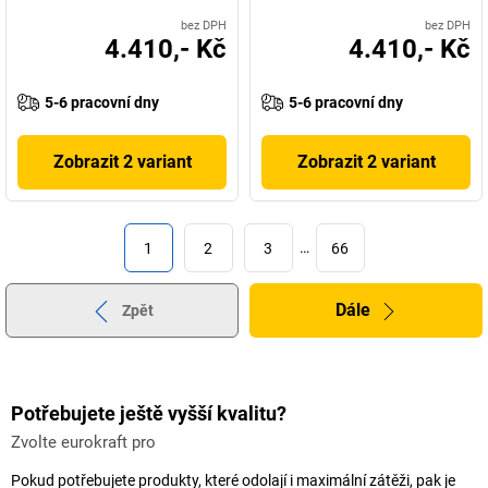
bez DPH
bez DPH
4.410,- Kč
4.410,- Kč
5-6 pracovní dny
5-6 pracovní dny
Zobrazit 2 variant
Zobrazit 2 variant
1
2
3
…
66
Dále
Zpět
Potřebujete ještě vyšší kvalitu?
Zvolte eurokraft pro
Pokud potřebujete produkty, které odolají i maximální zátěži, pak je