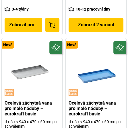
3-4 týdny
10-12 pracovní dny
Zobrazit produkt
Zobrazit 2 variant
Nové
Nové
Ocelová záchytná vana
Ocelová záchytná vana
pro malé nádoby –
pro malé nádoby –
eurokraft basic
eurokraft basic
d x š x v 940 x 470 x 60 mm, se
d x š x v 940 x 470 x 60 mm, se
schválením
schválením