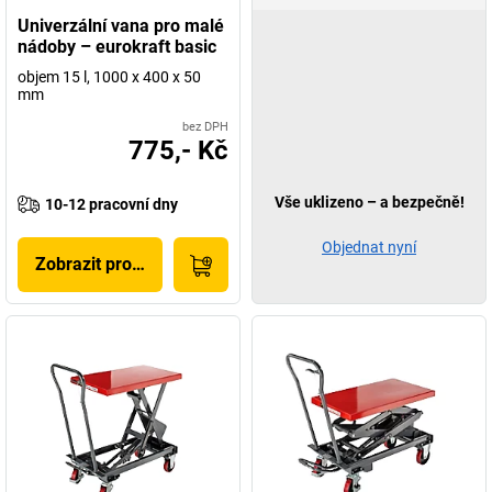
Univerzální vana pro malé
nádoby – eurokraft basic
objem 15 l, 1000 x 400 x 50
mm
bez DPH
775,- Kč
Vše uklizeno – a bezpečně!
10-12 pracovní dny
Objednat nyní
Zobrazit produkt