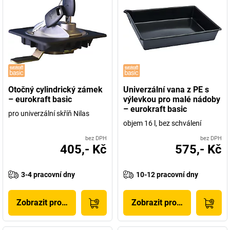
Otočný cylindrický zámek
Univerzální vana z PE s
– eurokraft basic
výlevkou pro malé nádoby
– eurokraft basic
pro univerzální skříň Nilas
objem 16 l, bez schválení
bez DPH
bez DPH
405,- Kč
575,- Kč
3-4 pracovní dny
10-12 pracovní dny
Zobrazit produkt
Zobrazit produkt