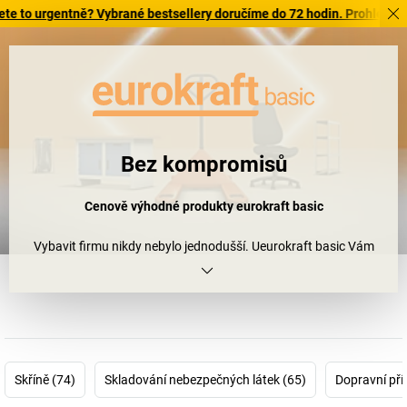
gentně? Vybrané bestsellery doručíme do 72 hodin. Prohlédněte si zde 
Bez kompromisů
Cenově výhodné produkty
eurokraft basic
Vybavit firmu nikdy nebylo jednodušší. Ueurokraft basic Vám
nabízíme standardní produkty, které přesvědčí jak svou kvalitou,
tak cenou. Konec diskuzí o výrobcích nižší kvality
a nedostatečném rozpočtu! Rozhodněte se tak, abyste se již nikdy
nemuseli rozhodovat. Rozhodněte se pro eurokraft basic.
Get. Work. Done.
Skříně (74)
Skladování nebezpečných látek (65)
Dopravní přís