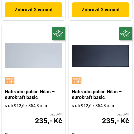
Zobrazit 3 variant
Zobrazit 3 variant
Náhradní police Nilas –
Náhradní police Nilas –
eurokraft basic
eurokraft basic
š x h 912,6 x 354,8 mm
š x h 912,6 x 354,8 mm
bez DPH
bez DPH
235,- Kč
235,- Kč