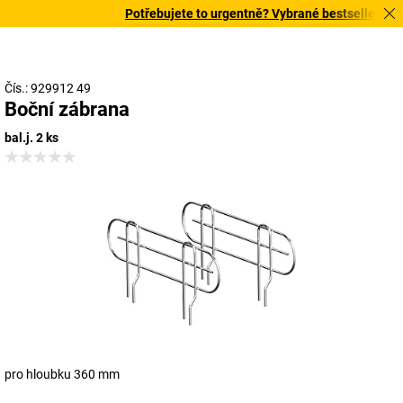
Potřebujete to urgentně? Vybrané bestsellery doru
Čís.: 929912 49
Boční zábrana
bal.j. 2 ks
pro hloubku 360 mm