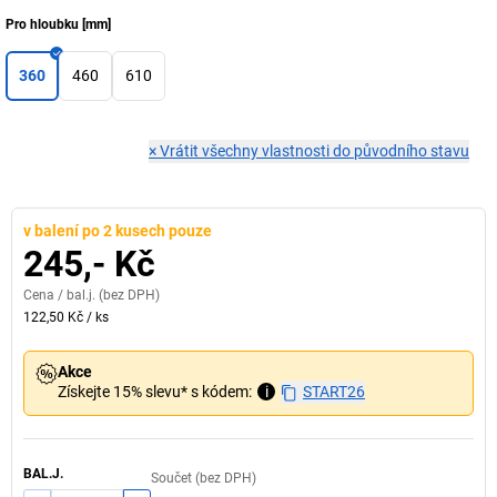
Pro hloubku
[
mm
]
360
460
610
×
Vrátit všechny vlastnosti do původního stavu
v balení po 2 kusech pouze
245,- Kč
Cena /
bal.j.
(bez DPH)
122,50 Kč
/
ks
Akce
Získejte 15% slevu* s kódem:
i
START26
BAL.J.
Součet (bez DPH)