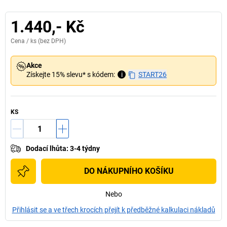
1.440,- Kč
Cena /
ks
(bez DPH)
Akce
Získejte 15% slevu* s kódem:
i
START26
KS
Dodací lhůta
:
3-4 týdny
DO NÁKUPNÍHO KOŠÍKU
Nebo
Přihlásit se a ve třech krocích přejít k předběžné kalkulaci nákladů