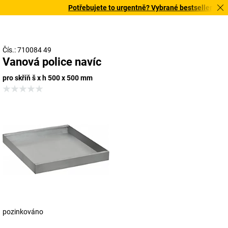
Potřebujete to urgentně? Vybrané bestsellery doruč
Čís.: 710084 49
Vanová police navíc
pro skříň š x h 500 x 500 mm
pozinkováno