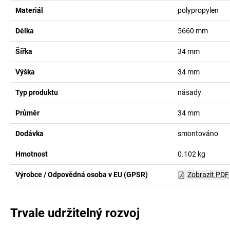
Materiál
polypropylen
Délka
5660
mm
Šířka
34
mm
Výška
34
mm
Typ produktu
násady
Průměr
34
mm
Dodávka
smontováno
Hmotnost
0.102
kg
Výrobce / Odpovědná osoba v EU (GPSR)
Zobrazit PDF
Trvale udržitelný rozvoj