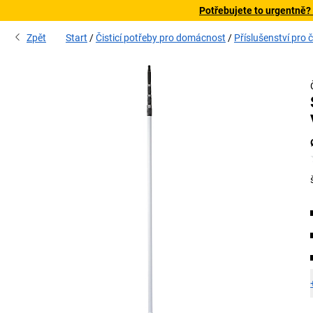
Potřebujete to urgentně?
Zpět
Start
Čisticí potřeby pro domácnost
Příslušenství pro č