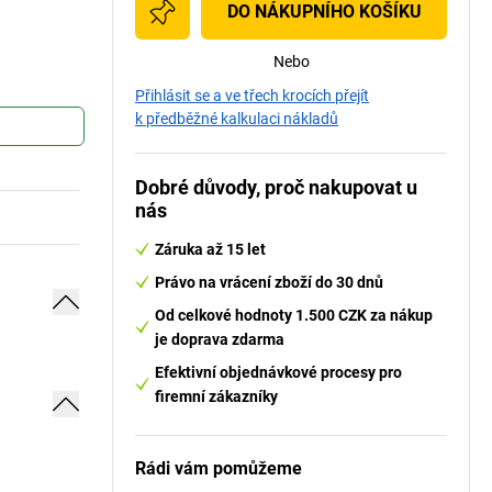
DO NÁKUPNÍHO KOŠÍKU
Nebo
Přihlásit se a ve třech krocích přejít
k předběžné kalkulaci nákladů
Dobré důvody, proč nakupovat u
nás
Záruka až 15 let
Právo na vrácení zboží do 30 dnů
Od celkové hodnoty 1.500 CZK za nákup
je doprava zdarma
Efektivní objednávkové procesy pro
firemní zákazníky
Rádi vám pomůžeme