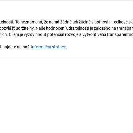
telnosti. To neznamená, že nemá žádné udržitelné vlastnosti – celkové sk
obzvlášť udržitelný. Naše hodnocení udržitelnosti je založeno na transpar
ích. Cílem je vyzdvihnout potenciál rozvoje a vytvořit větší transparentno
st najdete na naší
informační stránce
.