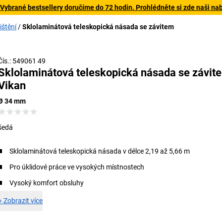
 Vybrané bestsellery doručíme do 72 hodin. Prohlédněte si zde naši na
ištění
Sklolaminátová teleskopická násada se závitem
Čís.: 549061 49
Sklolaminátová teleskopická násada se závit
Vikan
Ø 34 mm
šedá
Sklolaminátová teleskopická násada v délce 2,19 až 5,66 m
Pro úklidové práce ve vysokých místnostech
Vysoký komfort obsluhy
+
Zobrazit více