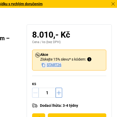
bídku s rychlým doručením
8.010,- Kč
em –
Cena /
ks
(bez DPH)
Akce
Získejte 15% slevu* s kódem:
i
START26
KS
Dodací lhůta
:
3-4 týdny