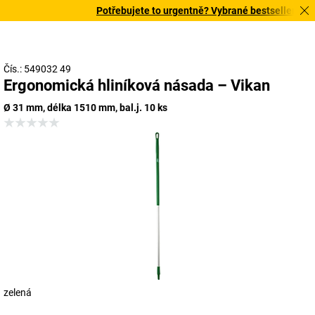
Potřebujete to urgentně? Vybrané bestsellery doru
Čís.: 549032 49
Ergonomická hliníková násada – Vikan
Ø 31 mm, délka 1510 mm, bal.j. 10 ks
zelená