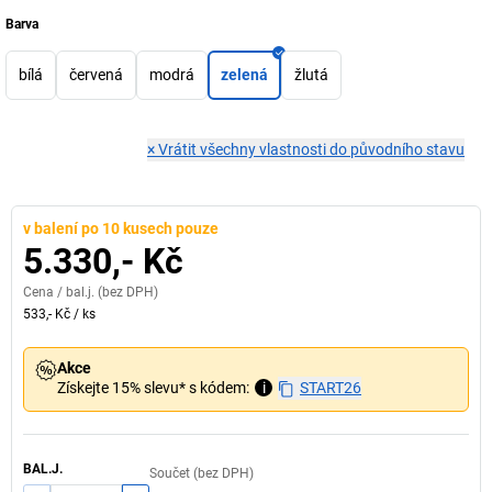
Barva
bílá
červená
modrá
zelená
žlutá
×
Vrátit všechny vlastnosti do původního stavu
v balení po 10 kusech pouze
5.330,- Kč
Cena /
bal.j.
(bez DPH)
533,- Kč
/
ks
Akce
Získejte 15% slevu* s kódem:
i
START26
BAL.J.
Součet (bez DPH)