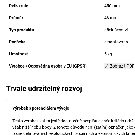
Délka role
450
mm
Průměr
48
mm
Typ produktu
příslušenství
Dodávka
smontováno
Hmotnost
5
kg
Výrobce / Odpovědná osoba v EU (GPSR)
Zobrazit PDF
Trvale udržitelný rozvoj
Výrobek s potenciálem vývoje
Tento výrobek zatím ještě dostatečně nesplňuje naše kritéria udrži
však nižší než 3 body. Z tohoto důvodu není (zatím) označen jako 
jasně definovaných ekologických, sociálních a ekonomických kritéri