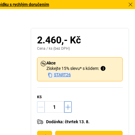
bídku s rychlým doručením
2.460,- Kč
Cena /
ks
(bez DPH)
Akce
Získejte 15% slevu* s kódem:
i
START26
KS
Dodávka
:
čtvrtek 13. 8.