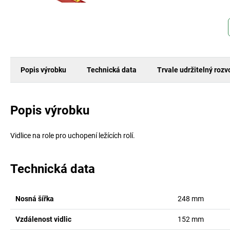
Popis výrobku
Technická data
Trvale udržitelný rozv
Popis výrobku
Vidlice na role pro uchopení ležících rolí.
Technická data
Nosná šířka
248
mm
Vzdálenost vidlic
152
mm