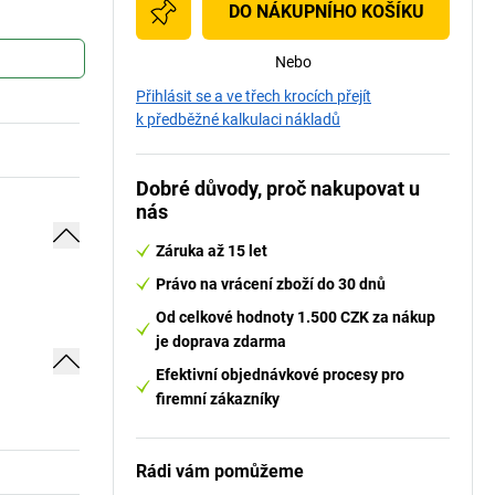
DO NÁKUPNÍHO KOŠÍKU
Nebo
Přihlásit se a ve třech krocích přejít
k předběžné kalkulaci nákladů
Dobré důvody, proč nakupovat u
nás
Záruka až 15 let
Právo na vrácení zboží do 30 dnů
Od celkové hodnoty 1.500 CZK za nákup
je doprava zdarma
Efektivní objednávkové procesy pro
firemní zákazníky
Rádi vám pomůžeme