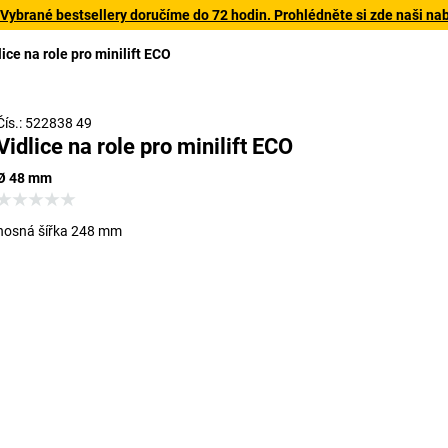
 Vybrané bestsellery doručíme do 72 hodin. Prohlédněte si zde naši na
lice na role pro minilift ECO
Čís.: 522838 49
Vidlice na role pro minilift ECO
Ø 48 mm
nosná šířka 248 mm