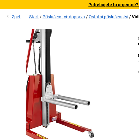
Potřebujete to urgentně?
Zpět
Start
Příslušenství: doprava
Ostatní příslušenství
Vid