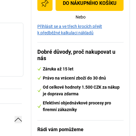
DO NÁKUPNÍHO KOŠÍKU
Nebo
Přihlásit se a ve třech krocích přejít
k předběžné kalkulaci nákladů
Dobré důvody, proč nakupovat u
nás
Záruka až 15 let
Právo na vrácení zboží do 30 dnů
Od celkové hodnoty 1.500 CZK za nákup
je doprava zdarma
Efektivní objednávkové procesy pro
firemní zákazníky
Rádi vám pomůžeme