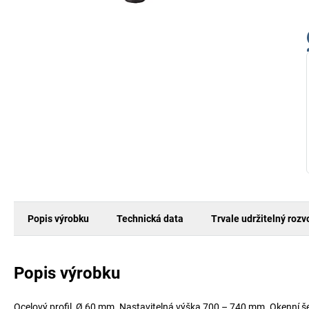
Popis výrobku
Technická data
Trvale udržitelný rozv
Popis výrobku
Ocelový profil, Ø 60 mm. Nastavitelná výška 700 – 740 mm. Okenní š