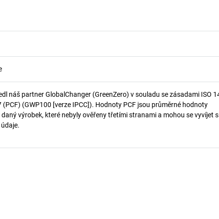
e
edl náš partner GlobalChanger (GreenZero) v souladu se zásadami ISO 
7 (PCF) (GWP100 [verze IPCC]). Hodnoty PCF jsou průměrné hodnoty
 daný výrobek, které nebyly ověřeny třetími stranami a mohou se vyvíjet s
í údaje.