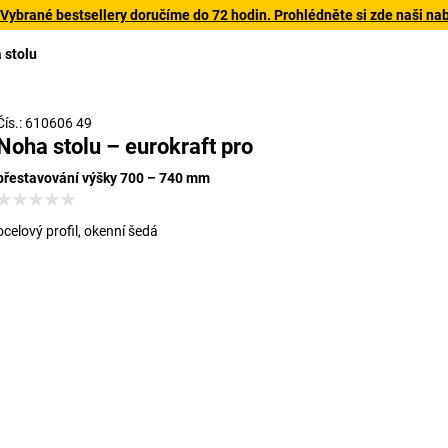
 Vybrané bestsellery doručíme do 72 hodin. Prohlédněte si zde naši na
 stolu
Čís.: 610606 49
Noha stolu – eurokraft pro
přestavování výšky 700 – 740 mm
ocelový profil, okenní šedá