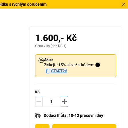
bídku s rychlým doručením
1.600,- Kč
Cena /
ks
(bez DPH)
Akce
Získejte 15% slevu* s kódem:
i
START26
KS
Dodací lhůta
:
10-12 pracovní dny