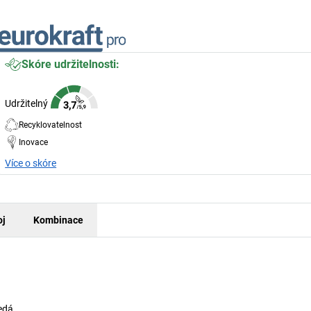
Skóre udržitelnosti:
Udržitelný
Recyklovatelnost
Inovace
Více o skóre
oj
Kombinace
edá.