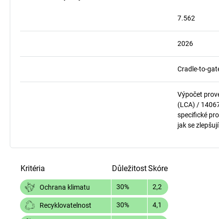
7.562
2026
Cradle-to-gat
Výpočet prov
(LCA) / 1406
specifické pro
jak se zlepšuj
Kritéria
Důležitost
Skóre
30%
2,2
Ochrana klimatu
30%
4,1
Recyklovatelnost