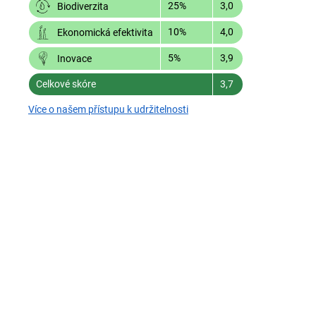
25%
3,0
Biodiverzita
10%
4,0
Ekonomická efektivita
5%
3,9
Inovace
Celkové skóre
3,7
Více o našem přístupu k udržitelnosti