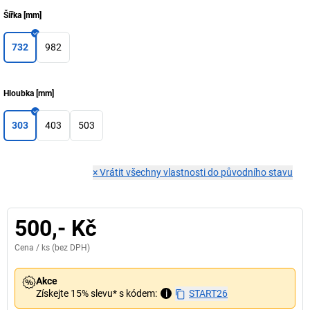
Šířka
[
mm
]
732
982
Hloubka
[
mm
]
303
403
503
×
Vrátit všechny vlastnosti do původního stavu
500,- Kč
Cena /
ks
(bez DPH)
Akce
Získejte 15% slevu* s kódem:
i
START26