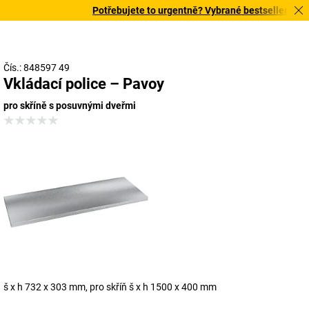
Potřebujete to urgentně? Vybrané bestsellery doruč
Čís.: 848597 49
Vkládací police – Pavoy
pro skříně s posuvnými dveřmi
š x h 732 x 303 mm, pro skříň š x h 1500 x 400 mm