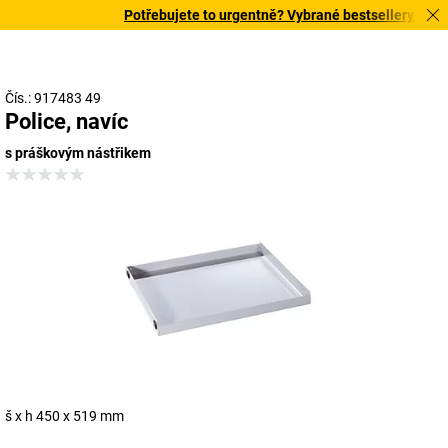
Potřebujete to urgentně? Vybrané bestsellery doručí
Čís.: 917483 49
Police, navíc
s práškovým nástřikem
š x h 450 x 519 mm