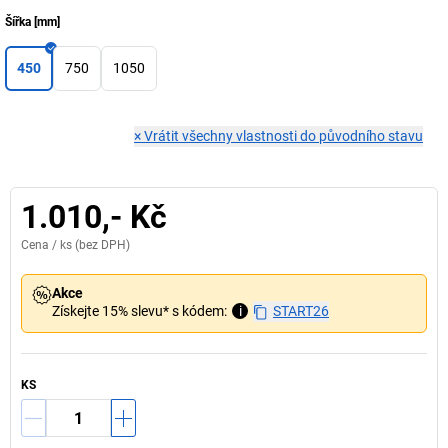
Šířka
[
mm
]
450
750
1050
×
Vrátit všechny vlastnosti do původního stavu
1.010,- Kč
Cena /
ks
(bez DPH)
Akce
Získejte 15% slevu* s kódem:
i
START26
KS