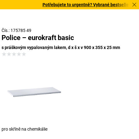
Potřebujete to urgentně? Vybrané bestsellery doru
Čís.: 175785 49
Police – eurokraft basic
s práškovým vypalovaným lakem, d x š x v 900 x 355 x 25 mm
pro skříně na chemikálie