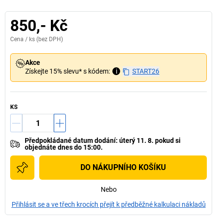
850,- Kč
Cena /
ks
(bez DPH)
Akce
Získejte 15% slevu* s kódem:
i
START26
KS
Předpokládané datum dodání
:
úterý 11. 8.
pokud si
objednáte dnes do 15:00.
DO NÁKUPNÍHO KOŠÍKU
Nebo
Přihlásit se a ve třech krocích přejít k předběžné kalkulaci nákladů