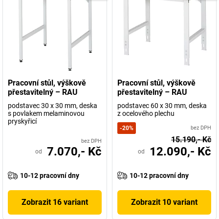
Pracovní stůl, výškově
Pracovní stůl, výškově
přestavitelný – RAU
přestavitelný – RAU
podstavec 30 x 30 mm, deska
podstavec 60 x 30 mm, deska
s povlakem melaminovou
z ocelového plechu
pryskyřicí
-
20
%
bez DPH
15.190,- Kč
bez DPH
7.070,- Kč
12.090,- Kč
od
od
10-12 pracovní dny
10-12 pracovní dny
Zobrazit 16 variant
Zobrazit 10 variant