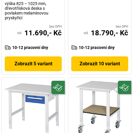
výška 825 – 1025 mm,
dřevotřísková deska s
povlakem melaminovou
pryskyřicí
bez DPH
bez DPH
11.690,- Kč
18.790,- Kč
od
od
10-12 pracovní dny
10-12 pracovní dny
Zobrazit 5 variant
Zobrazit 10 variant