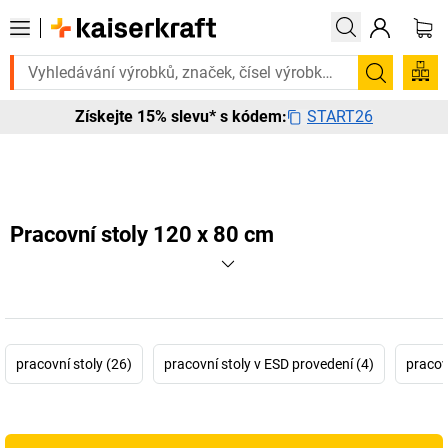
 to urgentně? Vybrané bestsellery doručíme do 72 hodin. Prohlédněte s
Hledání
START26
Získejte 15% slevu* s kódem:
Pracovní stoly 120 x 80 cm
pracovní stoly (26)
pracovní stoly v ESD provedení (4)
pracovn