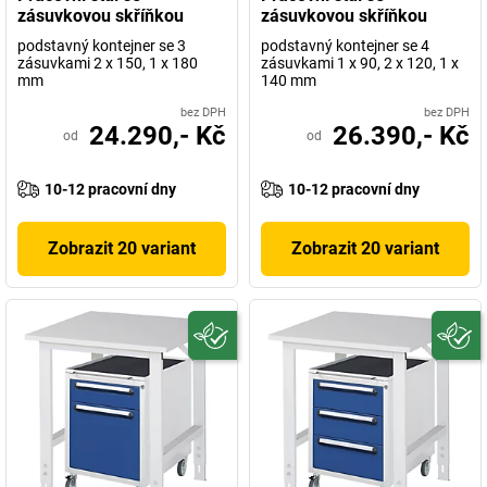
zásuvkovou skříňkou
zásuvkovou skříňkou
podstavný kontejner se 3
podstavný kontejner se 4
zásuvkami 2 x 150, 1 x 180
zásuvkami 1 x 90, 2 x 120, 1 x
mm
140 mm
bez DPH
bez DPH
24.290,- Kč
26.390,- Kč
od
od
10-12 pracovní dny
10-12 pracovní dny
Zobrazit 20 variant
Zobrazit 20 variant