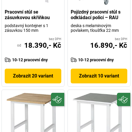
Pracovní stůl se
Pojízdný pracovní stůl s
zásuvkovou skříňkou
odkládací policí – RAU
podstavný kontejner s 1
deska s melaminovým
zásuvkou 150 mm
povlakem, tloušťka 22 mm
bez DPH
bez DPH
18.390,- Kč
16.890,- Kč
od
10-12 pracovní dny
10-12 pracovní dny
Zobrazit 20 variant
Zobrazit 10 variant