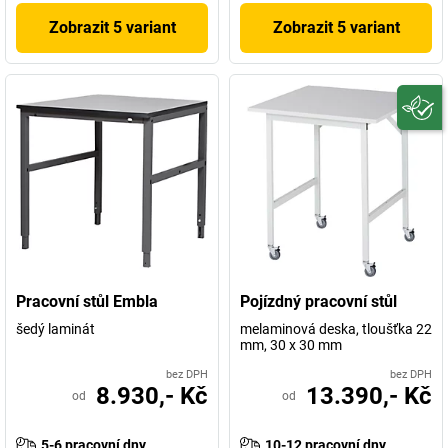
Zobrazit 5 variant
Zobrazit 5 variant
Pracovní stůl Embla
Pojízdný pracovní stůl
šedý laminát
melaminová deska, tloušťka 22
mm, 30 x 30 mm
bez DPH
bez DPH
8.930,- Kč
13.390,- Kč
od
od
5-6 pracovní dny
10-12 pracovní dny