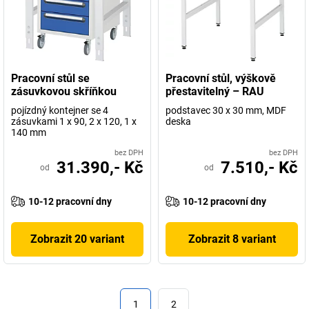
Pracovní stůl se
Pracovní stůl, výškově
zásuvkovou skříňkou
přestavitelný – RAU
pojízdný kontejner se 4
podstavec 30 x 30 mm, MDF
zásuvkami 1 x 90, 2 x 120, 1 x
deska
140 mm
bez DPH
bez DPH
31.390,- Kč
7.510,- Kč
od
od
10-12 pracovní dny
10-12 pracovní dny
Zobrazit 20 variant
Zobrazit 8 variant
1
2