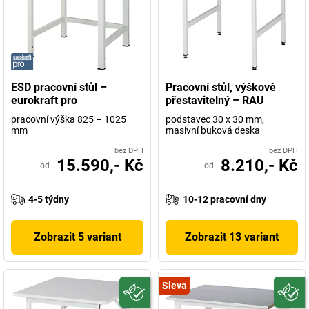
ESD pracovní stůl –
Pracovní stůl, výškově
eurokraft pro
přestavitelný – RAU
pracovní výška 825 – 1025
podstavec 30 x 30 mm,
mm
masivní buková deska
bez DPH
bez DPH
15.590,- Kč
8.210,- Kč
od
od
4-5 týdny
10-12 pracovní dny
Zobrazit 5 variant
Zobrazit 13 variant
Sleva