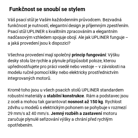
Funkčnost se snoubí se stylem
Váš psací stůl je Vaším každodenním průvodcem. Bezvadná
funkčnost je nutností, elegantní design je příjemným zpestřením.
Psací stůl UPLINER s kvalitním zpracováním a elegantním
nadčasovým vzhledem spojuje obojí. Ale jak UPLINER funguje –
a jaká provedení jsou k dispozici?
Všechna provedení mají společný
princip fungování
: Výšku
desky stolu lze rychle a plynule přizpůsobit poloze, kterou
upřednostňujete pro práci vsedě nebo vestoje – v závislosti na
modelu ručně pomocí kliky nebo elektricky prostřednictvím
integrovaných motorů.
Kromě toho jsou u všech psacích stolů UPLINER standardem
robustní materiály a
stabilní konstrukce
. Rám a podstavec jsou
z oceli a mohou tak garantovat
nosnost až 150 kg
. Rychlost
zdvihu u modelů s elektrickým pohonem se pohybuje v rozmezí
29 mm/s až 40 mm/s.
Jemný rozběh a zastavení
motoru
zaručuje plynulé seřizování výšky a chrání před rychlým
opotřebením.