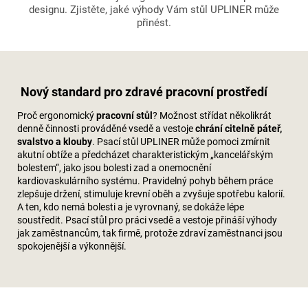
designu. Zjistěte, jaké výhody Vám stůl UPLINER může
přinést.
Nový standard pro zdravé pracovní prostředí
Proč ergonomický
pracovní stůl
? Možnost střídat několikrát
denně činnosti prováděné vsedě a vestoje
chrání
citelně páteř,
svalstvo a klouby
. Psací stůl UPLINER může pomoci zmírnit
akutní obtíže a předcházet charakteristickým „kancelářským
bolestem“, jako jsou bolesti zad a onemocnění
kardiovaskulárního systému. Pravidelný pohyb během práce
zlepšuje držení, stimuluje krevní oběh a zvyšuje spotřebu kalorií.
A ten, kdo nemá bolesti a je vyrovnaný, se dokáže lépe
soustředit. Psací stůl pro práci vsedě a vestoje přináší výhody
jak zaměstnancům, tak firmě, protože zdraví zaměstnanci jsou
spokojenější a výkonnější.