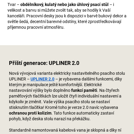
Tvar –
obdélníkový, kulatý nebo jako úhlový psací stůl
– i
velikost a barvu si můžete zvolit tak, aby se hodily k Vaší
kanceláři. Pracovní desky jsou k dispozici v barvě bukový dekor a
světle šedá, decentní barevné odstíny, které zprostředkovávají
příjemnou pracovní atmosféru.
Příští generace: UPLINER 2.0
Nová vývojová varianta elektricky nastavitelného psacího stolu
UPLINER –
UPLINER 2.0
– je vybavena dalšími funkcemi, díky
kterým je manipulace ještě komfortnější. Elektrické
nastavování výšky bylo doplněno
funkcí paměti
. Na čtyřech
paměťových tlačítkách lze uložit čtyři individuální nastavení a
kdykoliv je změnit. Vaše výška psacího stolu se nastaví
stisknutím tlačítka! Kromě toho je verze 2.0 navíc vybavena
ochranou proti kolizím
. Tato funkce automaticky zastaví
pohyb, když deska stolu narazí na překážku.
Standardně namontovaná kabelová vana je sklopná a díky ní