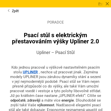
Potřebujete 
Zpět
PORADCE
Psací stůl s elektrickým
přestavováním výšky Upliner 2.0
Upliner – Psací Stůl
Kdo jednou pracoval u výškově nastavitelném psacím
stolu
UPLINER
, nechce už pracovat jinak. Zejména
modely UPLINER jsou zárukou dynamiky stání a sezení
v její nejmodernější podobě: Psací stůl se Vám nejen
přesně přizpůsobí co do výšky, ale také Vám umožní
pracovat vsedě i vestoje a tyto polohy libovolně střídat.
Již po krátkém čase nastane „UPLINER efekt“: Cítíte se
odpočatě
,
zdravěji
a máte více
energie
. Dlouhodobě se
zvýší také Vaše
výkonnost
. Nadčasově elegantní psací
stůl ale také dokazuje: Ergonomie neznamená upustit od