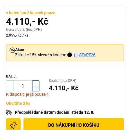
v balení po 2 kusech pouze
4.110,- Kč
Cena /
bal.j.
(bez DPH)
2.055,- Kč
/
ks
Akce
Získejte 15% slevu* s kódem:
i
START26
BAL.J.
Součet (bez DPH)
4.110,- Kč
K dispozici je již pouze 4
Obdržíte 2 ks
Předpokládané datum dodání
:
středa 12. 8.
DO NÁKUPNÍHO KOŠÍKU