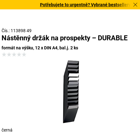
Potřebujete to urgentně? Vybrané bestsellery doručí
Čís.: 113898 49
Nástěnný držák na prospekty – DURABLE
formát na výšku, 12 x DIN A4, bal.j. 2 ks
černá