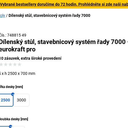
 Vybrané bestsellery doručíme do 72 hodin. Prohlédněte si zde naši na
oly
Dílenský stůl, stavebnicový systém řady 7000
Čís.: 748815 49
Dílenský stůl, stavebnicový systém řady 7000
eurokraft pro
10 zásuvek, extra široké provedení
š x h 2500 x 700 mm
ířka desky
[
mm
]
2500
3000
loubka desky
[
mm
]