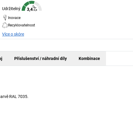
Udržitelný
Inovace
Recyklovatelnost
Více o skóre
oj
Příslušenství / náhradní díly
Kombinace
barvě RAL 7035.