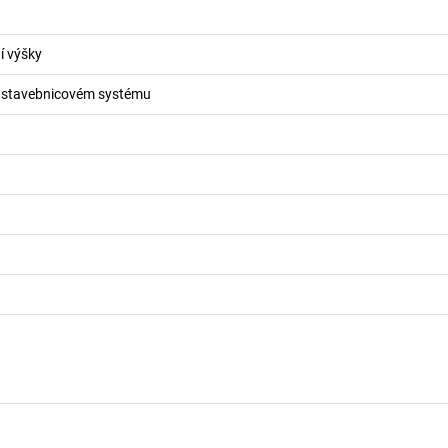
í výšky
ve stavebnicovém systému