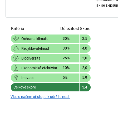
jak se zlepšuj
Kritéria
Důležitost
Skóre
30%
2,5
Ochrana klimatu
30%
4,0
Recyklovatelnost
25%
2,0
Biodiverzita
10%
2,0
Ekonomická efektivita
5%
5,9
Inovace
Celkové skóre
3,4
Více o našem přístupu k udržitelnosti