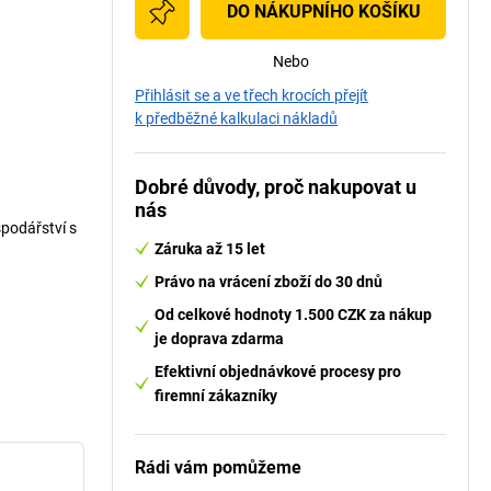
DO NÁKUPNÍHO KOŠÍKU
Nebo
Přihlásit se a ve třech krocích přejít
k předběžné kalkulaci nákladů
Dobré důvody, proč nakupovat u
nás
podářství s
Záruka až 15 let
Právo na vrácení zboží do 30 dnů
Od celkové hodnoty 1.500 CZK za nákup
je doprava zdarma
Efektivní objednávkové procesy pro
firemní zákazníky
Rádi vám pomůžeme