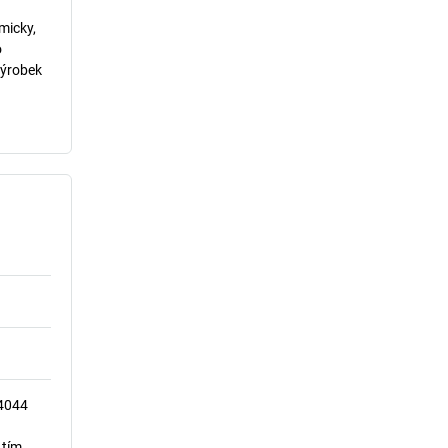
micky,
o
výrobek
14044
 tím,