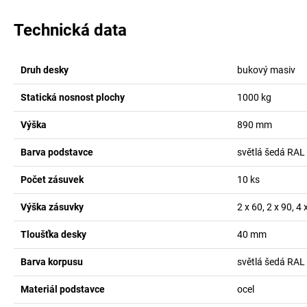
Technická data
Druh desky
bukový masiv
Statická nosnost plochy
1000
kg
Výška
890
mm
Barva podstavce
světlá šedá RAL
Počet zásuvek
10
ks
Výška zásuvky
2 x 60, 2 x 90, 4
Tloušťka desky
40
mm
Barva korpusu
světlá šedá RAL
Materiál podstavce
ocel