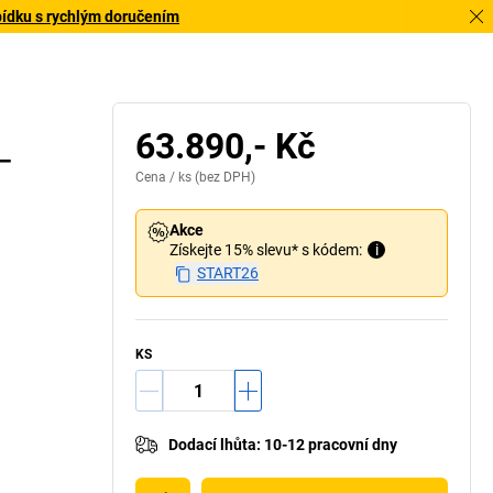
bídku s rychlým doručením
63.890,- Kč
 –
Cena /
ks
(bez DPH)
Akce
Získejte 15% slevu* s kódem:
i
START26
KS
Dodací lhůta
:
10-12 pracovní dny