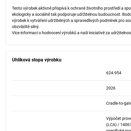
Tento výrobek aktivně přispívá k ochraně životního prostředí a spo
ekologicky a sociálně tak podporuje udržitelnou budoucnost. Bodo
výrobek k vytváření udržitelných a spravedlivých podmínek pro so
obzvláště silný.
Více informací o hodnocení výrobků a naší iniciativě za udržitelnos
Uhlíková stopa výrobku
624.954
2026
Cradle-to-gat
Výpočet prov
(LCA) / 1406
specifické pro