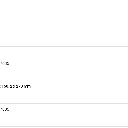
 7035
 x 150, 2 x 270
mm
 7035