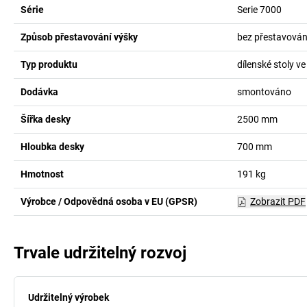
Série
Serie 7000
Způsob přestavování výšky
bez přestavován
Typ produktu
dílenské stoly 
Dodávka
smontováno
Šířka desky
2500
mm
Hloubka desky
700
mm
Hmotnost
191
kg
Výrobce / Odpovědná osoba v EU (GPSR)
Zobrazit PDF
Trvale udržitelný rozvoj
Udržitelný výrobek