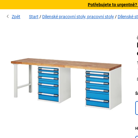
Potřebujete to urgentně?
Zpět
Start
Dílenské pracovní stoly, pracovní stoly
Dílenské st
Š
H