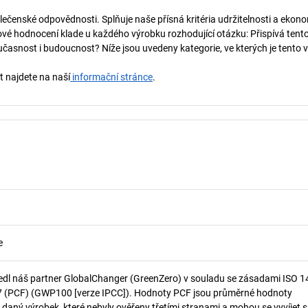
lečenské odpovědnosti. Splňuje naše přísná kritéria udržitelnosti a ekono
vé hodnocení klade u každého výrobku rozhodující otázku: Přispívá tent
učasnost i budoucnost? Níže jsou uvedeny kategorie, ve kterých je tento 
t najdete na naší
informační stránce
.
e
edl náš partner GlobalChanger (GreenZero) v souladu se zásadami ISO 
7 (PCF) (GWP100 [verze IPCC]). Hodnoty PCF jsou průměrné hodnoty
 daný výrobek, které nebyly ověřeny třetími stranami a mohou se vyvíjet s