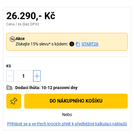
26.290,- Kč
Cena /
ks
(bez DPH)
Akce
Získejte 15% slevu* s kódem:
i
START26
KS
Dodací lhůta
:
10-12 pracovní dny
DO NÁKUPNÍHO KOŠÍKU
Nebo
Přihlásit se a ve třech krocích přejít k předběžné kalkulaci nákladů