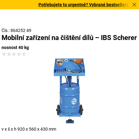
Potřebujete to urgentně? Vybrané bestsellery doručí
Čís.: 864252 49
Mobilní zařízení na čištění dílů – IBS Scherer
nosnost 40 kg
v x š x h 920 x 560 x 430 mm