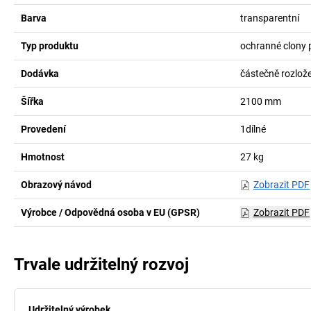
Barva
transparentní
Typ produktu
ochranné clony 
Dodávka
částečně rozlož
Šířka
2100
mm
Provedení
1dílné
Hmotnost
27
kg
Obrazový návod
Zobrazit PDF
Výrobce / Odpovědná osoba v EU (GPSR)
Zobrazit PDF
Trvale udržitelný rozvoj
Udržitelný výrobek