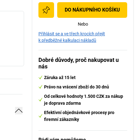
DO NÁKUPNÍHO KOŠÍKU
Nebo
Přihlásit se a ve třech krocích přejít
k předběžné kalkulaci nákladů
Dobré důvody, proč nakupovat u
nás
Záruka až 15 let
Právo na vrácení zboží do 30 dnů
Od celkové hodnoty 1.500 CZK za nákup
je doprava zdarma
Efektivní objednávkové procesy pro
firemní zákazníky
Rádi vám pomůžeme