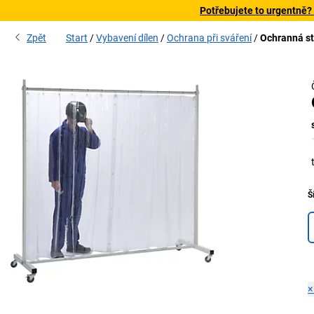
Potřebujete to urgentně?
Zpět
Start
Vybavení dílen
Ochrana při sváření
Ochranná st
Š