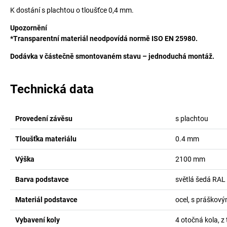
K dostání s plachtou o tloušťce 0,4 mm.
Upozornění
*Transparentní materiál neodpovídá normě ISO EN 25980.
Dodávka v částečně smontovaném stavu – jednoduchá montáž.
Technická data
Provedení závěsu
s plachtou
Tloušťka materiálu
0.4
mm
Výška
2100
mm
Barva podstavce
světlá šedá RAL
Materiál podstavce
ocel, s práškov
Vybavení koly
4 otočná kola, z