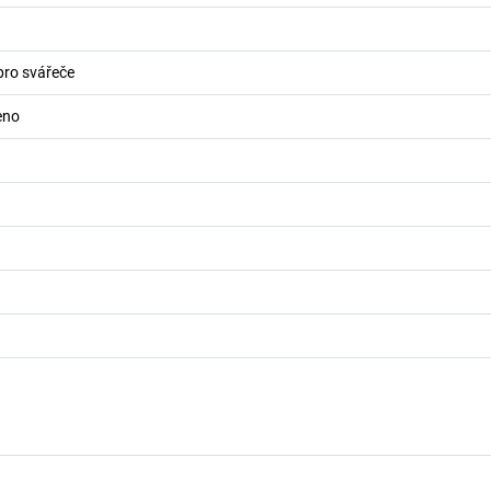
pro svářeče
eno