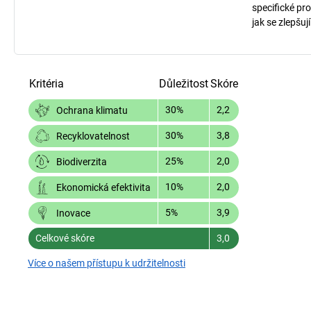
specifické pro
jak se zlepšuj
Kritéria
Důležitost
Skóre
30%
2,2
Ochrana klimatu
30%
3,8
Recyklovatelnost
25%
2,0
Biodiverzita
10%
2,0
Ekonomická efektivita
5%
3,9
Inovace
Celkové skóre
3,0
Více o našem přístupu k udržitelnosti