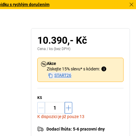
bídku s rychlým doručením
10.390,- Kč
Cena /
ks
(bez DPH)
Akce
Získejte 15% slevu* s kódem:
i
START26
KS
K dispozici je již pouze 13
Dodací lhůta
:
5-6 pracovní dny