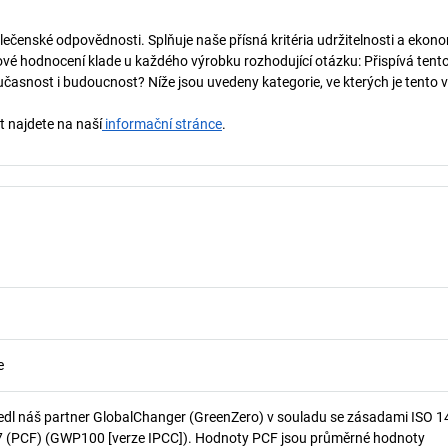
lečenské odpovědnosti. Splňuje naše přísná kritéria udržitelnosti a ekono
vé hodnocení klade u každého výrobku rozhodující otázku: Přispívá tent
učasnost i budoucnost? Níže jsou uvedeny kategorie, ve kterých je tento 
t najdete na naší
informační stránce
.
e
edl náš partner GlobalChanger (GreenZero) v souladu se zásadami ISO 
7 (PCF) (GWP100 [verze IPCC]). Hodnoty PCF jsou průměrné hodnoty