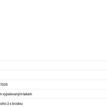
 7035
ým vypalovaným lakem
 toho 2 s brzdou