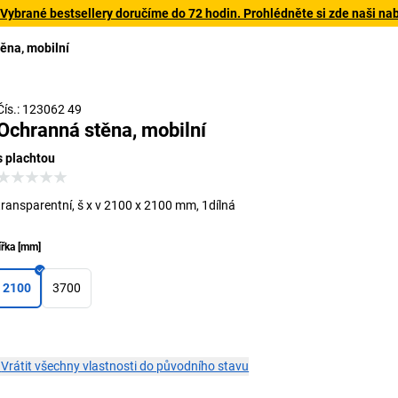
 Vybrané bestsellery doručíme do 72 hodin. Prohlédněte si zde naši na
ěna, mobilní
Čís.: 123062 49
Ochranná stěna, mobilní
s plachtou
transparentní, š x v 2100 x 2100 mm, 1dílná
ířka
[
mm
]
2100
3700
×
Vrátit všechny vlastnosti do původního stavu