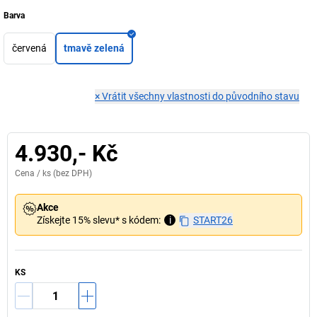
Barva
červená
tmavě zelená
×
Vrátit všechny vlastnosti do původního stavu
4.930,- Kč
Cena /
ks
(bez DPH)
Akce
Získejte 15% slevu* s kódem:
i
START26
KS