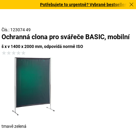
Potřebujete to urgentně? Vybrané bestsellery doruč
Čís.: 123074 49
Ochranná clona pro svářeče BASIC, mobilní
š x v 1400 x 2000 mm, odpovídá normě ISO
tmavě zelená