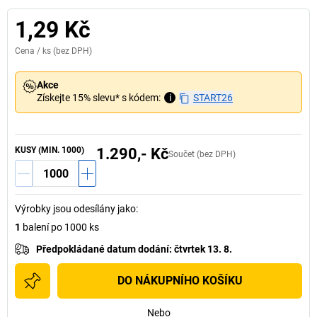
1,29 Kč
Cena /
ks
(bez DPH)
Akce
Získejte 15% slevu* s kódem:
i
START26
KUSY (MIN. 1000)
1.290,- Kč
Součet (bez DPH)
Výrobky jsou odesílány jako
:
1
balení po 1000 ks
Předpokládané datum dodání
:
čtvrtek 13. 8.
DO NÁKUPNÍHO KOŠÍKU
Nebo