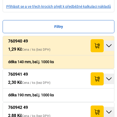
Přihlásit se a ve třech krocích přejít k předběžné kalkulaci nákladů
Filtry
760940 49
Cena /
Cena /
ks
ks
(bez
(bez
Součet (bez
Součet (bez
Čís.
Čís.
Množství
Množství
Délka
Délka
[
[
mm
mm
]
]
DPH)
DPH)
DPH)
DPH)
1,29 Kč
Cena /
ks
(bez DPH)
1,29 Kč
760940 49
140
1.290,- Kč
délka 140 mm, bal.j. 1000 ks
760941 49
2,30 Kč
760941 49
190
2.300,- Kč
2,30 Kč
Cena /
ks
(bez DPH)
2,88 Kč
760942 49
245
2.880,- Kč
délka 190 mm, bal.j. 1000 ks
760942 49
2,88 Kč
Cena /
ks
(bez DPH)