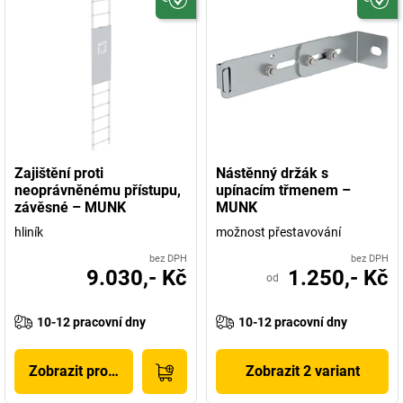
Zajištění proti
Nástěnný držák s
neoprávněnému přístupu,
upínacím třmenem –
závěsné – MUNK
MUNK
hliník
možnost přestavování
bez DPH
bez DPH
9.030,- Kč
1.250,- Kč
od
10-12 pracovní dny
10-12 pracovní dny
Zobrazit produkt
Zobrazit 2 variant