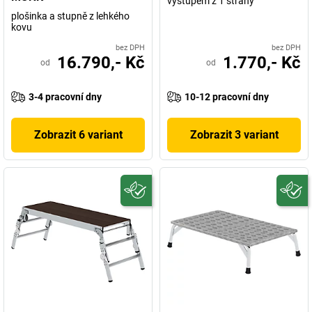
výstupem z 1 strany
plošinka a stupně z lehkého
kovu
bez DPH
bez DPH
16.790,- Kč
1.770,- Kč
od
od
3-4 pracovní dny
10-12 pracovní dny
Zobrazit 6 variant
Zobrazit 3 variant