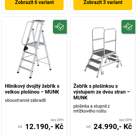
Zobrazit 6 variant
Zobrazit 3 variant
Hliníkový dvojitý žebřík s
Žebřík s plošinkou s
velkou plošinou – MUNK
výstupem ze dvou stran –
MUNK
oboustranné zábradlí
plošinka a stupně z
mřížkového roštu
bez DPH
bez DPH
12.190,- Kč
24.990,- Kč
od
od