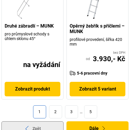
Druhé zábradlí – MUNK
Opěrný žebřík s příčlemi –
MUNK
pro průmyslové schody s
úhlem sklonu 45°
profilové provedení, šířka 420
mm
bez DPH
3.930,- Kč
od
na vyžádání
5-6 pracovní dny
Zobrazit produkt
Zobrazit 5 variant
1
2
3
…
5
Dále
Zpět