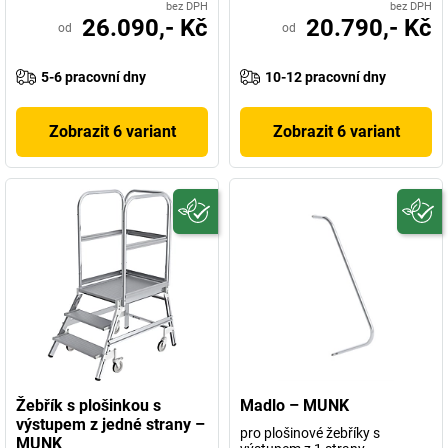
bez DPH
bez DPH
26.090,- Kč
20.790,- Kč
od
od
5-6 pracovní dny
10-12 pracovní dny
Zobrazit 6 variant
Zobrazit 6 variant
Žebřík s plošinkou s
Madlo – MUNK
výstupem z jedné strany –
pro plošinové žebříky s
MUNK