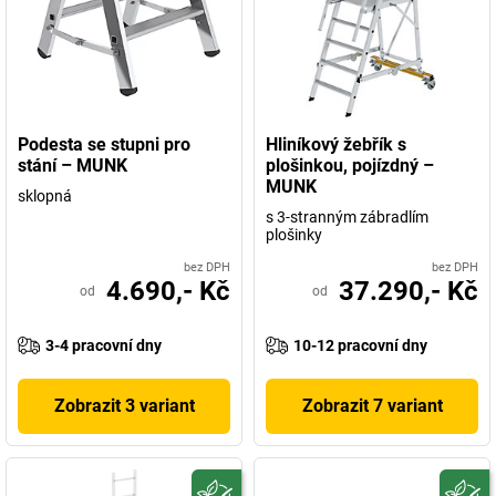
Podesta se stupni pro
Hliníkový žebřík s
stání – MUNK
plošinkou, pojízdný –
MUNK
sklopná
s 3-stranným zábradlím
plošinky
bez DPH
bez DPH
4.690,- Kč
37.290,- Kč
od
od
3-4 pracovní dny
10-12 pracovní dny
Zobrazit 3 variant
Zobrazit 7 variant