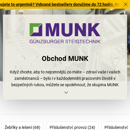
o urgentně? Vybrané bestsellery doručíme do 72 hodin. Prohlédněte si
Obchod MUNK
Když chcete, aby to nejcennější, co máte – zdraví vaše i vašich
zaměstnanců – bylo i v každodenním pracovním životě v
bezpečných rukou, můžete se spolehnout, že skupina MUNK
nabídne vhodnou odpověď. Jako technologický a inovační lídr s
kvalitními produkty vyráběnými v Německu je zárukou nejvyšší
bezpečnosti práce. To, co začalo v roce 1899 jako Günzburger
Steigtechnik GmbH, dnes pokračuje jako skupina MUNK. A
vyznačuje se nejen mimořádně dlouhými zkušenostmi, nejvyšší
kvalitou a skutečnou odolností, ale také tím, že má ideální pozici
Žebříky a lešení (68)
Příslušenství: provoz (24)
Příslušenství:
pro budoucnost.