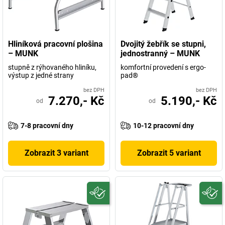
Hliníková pracovní plošina
Dvojitý žebřík se stupni,
– MUNK
jednostranný – MUNK
stupně z rýhovaného hliníku,
komfortní provedení s ergo-
výstup z jedné strany
pad®
bez DPH
bez DPH
7.270,- Kč
5.190,- Kč
od
od
7-8 pracovní dny
10-12 pracovní dny
Zobrazit 3 variant
Zobrazit 5 variant