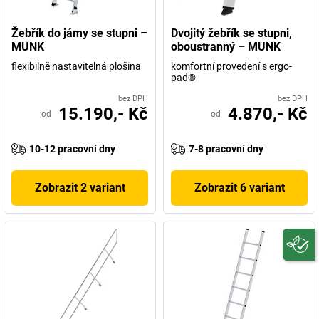
Žebřík do jámy se stupni –
Dvojitý žebřík se stupni,
MUNK
oboustranný – MUNK
flexibilně nastavitelná plošina
komfortní provedení s ergo-
pad®
bez DPH
bez DPH
15.190,- Kč
4.870,- Kč
od
od
10-12 pracovní dny
7-8 pracovní dny
Zobrazit 2 variant
Zobrazit 6 variant