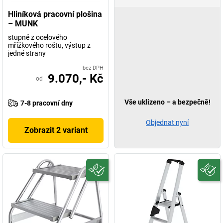
Hliníková pracovní plošina
– MUNK
stupně z ocelového
mřížkového roštu, výstup z
jedné strany
bez DPH
9.070,- Kč
od
Vše uklizeno – a bezpečně!
7-8 pracovní dny
Objednat nyní
Zobrazit 2 variant