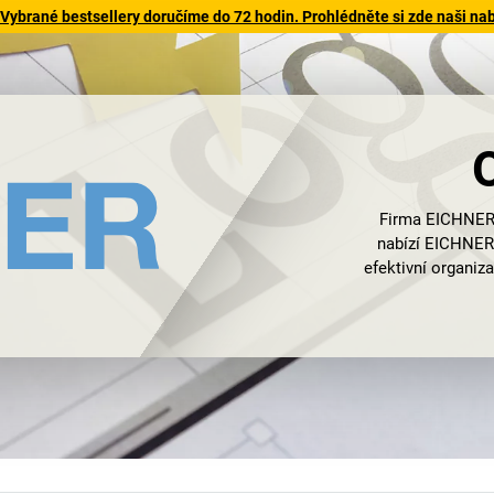
 Vybrané bestsellery doručíme do 72 hodin. Prohlédněte si zde naši na
Firma EICHNER 
nabízí EICHNER
efektivní organiz
Eichnerem a je
kancelářské př
rychle rozvinu
následujících d
ekonomiky po 2.
průkopnickým inov
se firma EICHNER
na budoucnost, kt