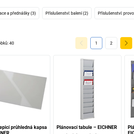
Co všechno firm
ace a přednášky (3)
Příslušenství: balení (2)
Příslušenství: provo
dílny
nebo
pláno
kolem malých i
strukturovat náš
obků:
40
1
2
picí průhledná kapsa
Plánovací tabule – EICHNER
Pl
HNER
EI