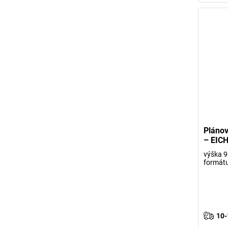
Plánov
– EIC
výška 9
formátu
10-