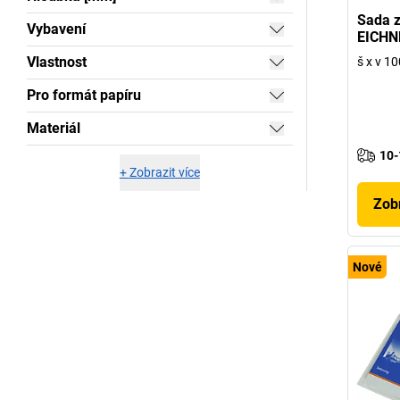
Sada z
Vybavení
EICHN
Vlastnost
š x v 1
Pro formát papíru
Materiál
10-
+
Zobrazit více
Zobr
Nové