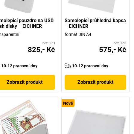
molepicí pouzdro na USB
Samolepicí průhledná kapsa
ash disky – EICHNER
– EICHNER
nsparentní
formát DIN A4
bez DPH
bez DPH
825,- Kč
575,- Kč
10-12 pracovní dny
10-12 pracovní dny
Zobrazit produkt
Zobrazit produkt
Nové