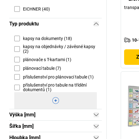
transpa
EICHNER (40)
Typ produktu
kapsy na dokumenty (18)
10-
kapsy na objednávky / závěsné kapsy
(2)
Z
plánovače s T-kartami (1)
plánovací tabule (7)
příslušenství pro plánovací tabule (1)
příslušenství pro tabule na třídění
dokumentů (1)
Výška [mm]
Šířka [mm]
Hloubka [mm]