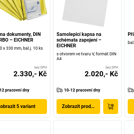
na dokumenty, DIN
Samolepicí kapsa na
Př
RBO – EICHNER
schémata zapojení –
bal
EICHNER
0 x 330 mm, bal.j. 10 ks
s otvorem ve tvaru V, formát DIN
A4
bez DPH
bez DPH
2.330,- Kč
2.020,- Kč
12 pracovní dny
10-12 pracovní dny
obrazit 5 variant
Zobrazit produkt