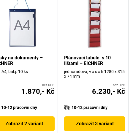
sky na dokumenty –
Plánovací tabule, s 10
CHNER
lištami – EICHNER
 A4, bal.j. 10 ks
jednořadová, v x š x h 1280 x 315
x 74 mm
bez DPH
bez DPH
1.870,- Kč
6.230,- Kč
10-12 pracovní dny
10-12 pracovní dny
Zobrazit 2 variant
Zobrazit 3 variant