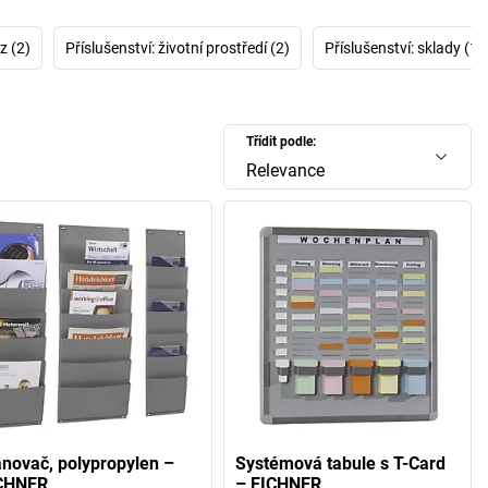
a EICHNER nabízí? Je toho hodně…
plánování EICHNER pro
z (2)
Příslušenství: životní prostředí (2)
Příslušenství: sklady (1)
vání EICHNER pro stroje
: u firmy EICHNER se všechno točí
 velkých řešení pro organizaci, která nám pomáhají lépe
 pracovní den. A proto už déle nečekejte – objednejte nyní!
Třídit podle:
Relevance
ánovač, polypropylen –
Systémová tabule s T-Card
CHNER
– EICHNER