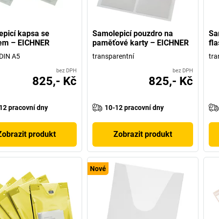
picí kapsa se
Samolepicí pouzdro na
Sa
em – EICHNER
paměťové karty – EICHNER
fl
DIN A5
transparentní
tra
bez DPH
bez DPH
825,- Kč
825,- Kč
12 pracovní dny
10-12 pracovní dny
Zobrazit produkt
Zobrazit produkt
Nové