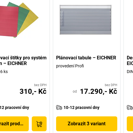
vací štítky pro systém
Plánovací tabule – EICHNER
De
n – EICHNER
EI
provedení Profi
26 ks
DIN
bez DPH
bez DPH
310,- Kč
17.290,- Kč
od
12 pracovní dny
10-12 pracovní dny
azit produkt
Zobrazit 3 variant