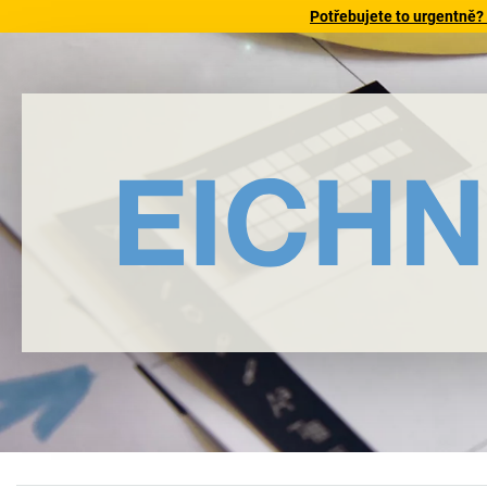
Potřebujete to urgentně?