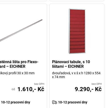
stěnná lišta pro Flexo-
Plánovací tabule, s 10
ard – EICHNER
lištami – EICHNER
níkový profil 30 x 30 mm
dvouřadová, v x š x h 1280 x 554
x 74 mm
bez DPH
bez DPH
1.610,- Kč
9.290,- Kč
od
10-12 pracovní dny
10-12 pracovní dny