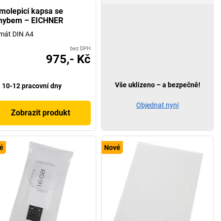
molepicí kapsa se
hybem – EICHNER
mát DIN A4
bez DPH
975,- Kč
Vše uklizeno – a bezpečně!
10-12 pracovní dny
Objednat nyní
Zobrazit produkt
é
Nové