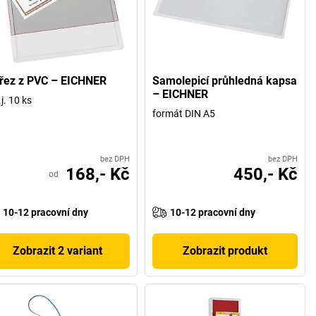
ířez z PVC – EICHNER
Samolepicí průhledná kapsa
– EICHNER
.j. 10 ks
formát DIN A5
bez DPH
bez DPH
168,- Kč
450,- Kč
od
10-12 pracovní dny
10-12 pracovní dny
Zobrazit 2 variant
Zobrazit produkt