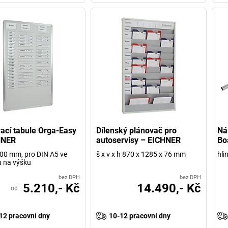
ací tabule Orga-Easy
Dílenský plánovač pro
Ná
HNER
autoservisy – EICHNER
Bo
00 mm, pro DIN A5 ve
š x v x h 870 x 1285 x 76 mm
hli
 na výšku
bez DPH
bez DPH
5.210,- Kč
14.490,- Kč
od
12 pracovní dny
10-12 pracovní dny