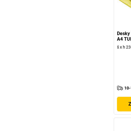
Desky 
A4 TU
š x h 23
10-
Z