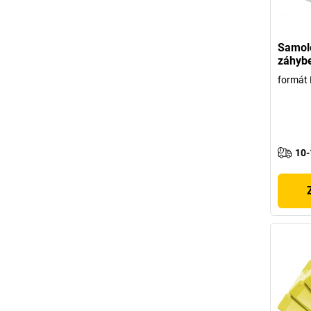
Samole
záhyb
formát 
10-