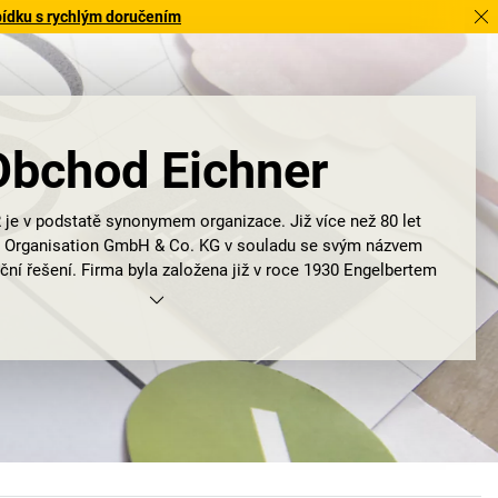
bídku s rychlým doručením
Obchod Eichner
je v podstatě synonymem organizace. Již více než 80 let
 Organisation GmbH & Co. KG v souladu se svým názvem
ační řešení. Firma byla založena již v roce 1930 Engelbertem
jími tehdejšími hlavními obory činnosti byly organizace,
ístroje a mzdové a finanční účetnictví. Firma EICHNER se
la do pozoruhodné velikosti… a na této skutečnosti se v
esetiletích mnoho nezměnilo. Nejen díky oživení německé
 světové válce, ale především díky moudrým rozhodnutím,
acím a četným podílnictvím a převzetím doma i v zahraničí
 stala tím, čím je dnes: moderní společností orientovanou
erá zaměstnává více než 200 zaměstnanců v sídle mateřské
společnosti v Coburgu a ve Slovinsku.