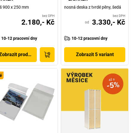
 š 900 x 250 mm
nosná deska z tvrdé pěny, šedá
bez DPH
bez DPH
2.180,- Kč
3.330,- Kč
od
10-12 pracovní dny
10-12 pracovní dny
Zobrazit produkt
Zobrazit 5 variant
é