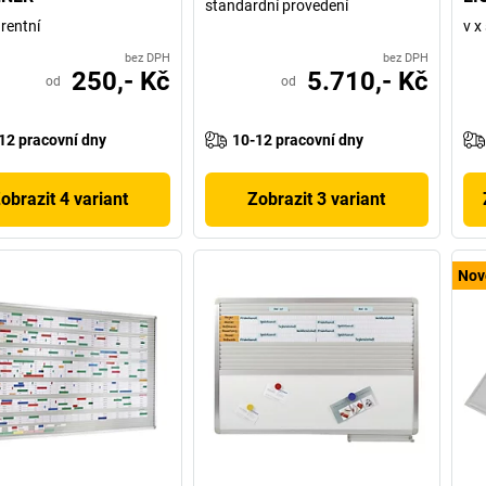
standardní provedení
rentní
v x
bez DPH
bez DPH
250,- Kč
5.710,- Kč
od
od
12 pracovní dny
10-12 pracovní dny
obrazit 4 variant
Zobrazit 3 variant
Nov