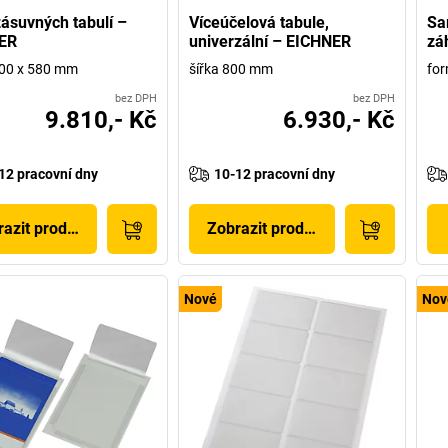
ásuvných tabulí –
Víceúčelová tabule,
Sa
ER
univerzální – EICHNER
zá
000 x 580 mm
šířka 800 mm
for
bez DPH
bez DPH
9.810,- Kč
6.930,- Kč
12 pracovní dny
10-12 pracovní dny
azit produkt
Zobrazit produkt
Nové
Nov