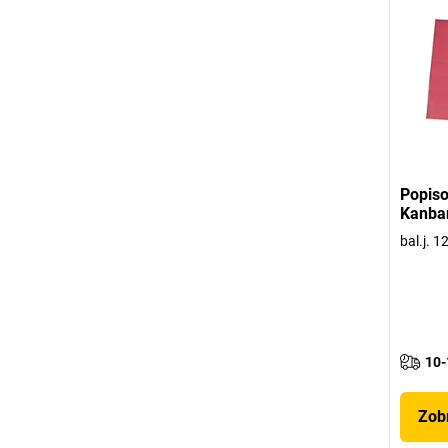
Popiso
Kanba
bal.j. 1
10-
Zobr