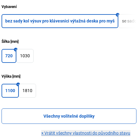
Vybavení
bez sady kol výsuv pro klávesnici výtažná deska pro myš
se sadou
Šířka
[
mm
]
720
1030
Výška
[
mm
]
1100
1810
Všechny volitelné doplňky
×
Vrátit všechny vlastnosti do původního stavu