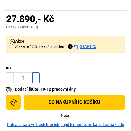
27.890,- Kč
Cena /
ks
(bez DPH)
Akce
Získejte 15% slevu* s kódem:
i
START26
KS
Dodací lhůta
:
10-12 pracovní dny
DO NÁKUPNÍHO KOŠÍKU
Nebo
Přihlásit se a ve třech krocích přejít k předběžné kalkulaci nákladů