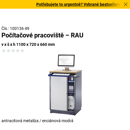
Potřebujete to urgentně? Vybrané bestsellery doručí
Čís.: 100136 49
Počítačové pracoviště – RAU
v x š x h 1100 x 720 x 660 mm
antracitová metalíza / enciánová modrá