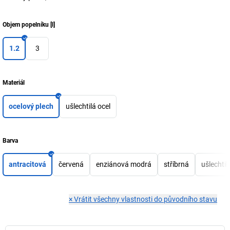
Objem popelníku
[
l
]
1.2
3
Materiál
ocelový plech
ušlechtilá ocel
Barva
antracitová
červená
enziánová modrá
stříbrná
ušlechtil
×
Vrátit všechny vlastnosti do původního stavu