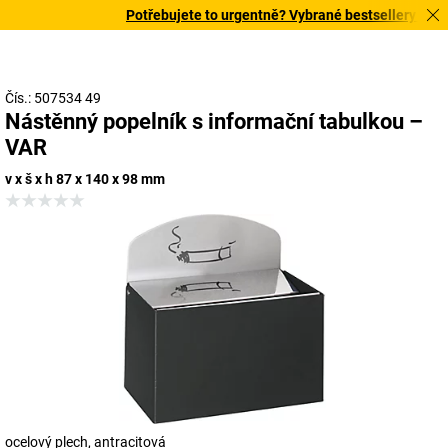
Potřebujete to urgentně? Vybrané bestsellery doručí
Čís.: 507534 49
Nástěnný popelník s informační tabulkou –
VAR
v x š x h 87 x 140 x 98 mm
ocelový plech, antracitová