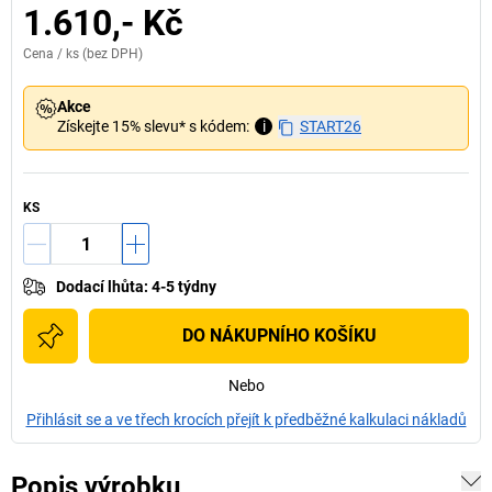
1.610,- Kč
Cena /
ks
(bez DPH)
Akce
Získejte 15% slevu* s kódem:
i
START26
KS
Dodací lhůta
:
4-5 týdny
DO NÁKUPNÍHO KOŠÍKU
Nebo
Přihlásit se a ve třech krocích přejít k předběžné kalkulaci nákladů
Popis výrobku